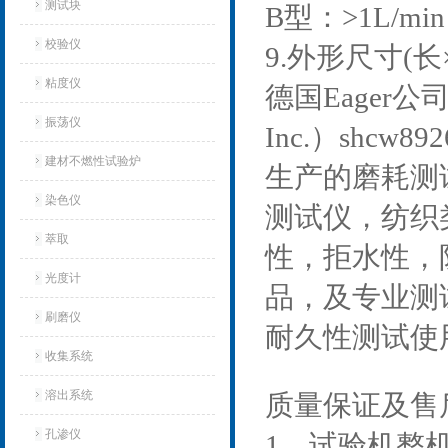
测试块
B型：>1L/min
校验仪
9.外形尺寸(长×
粘度仪
德国Eager公司成
振荡仪
Inc.）shc
建材不燃性试验炉
生产的磨耗测
染色仪
测试仪，纺织
萃取
性，拒水性，
光度计
品，及专业测
刷磨仪
耐久性测试使用
收集系统
溶出系统
质量保证及售
孔渗仪
1、试验机整