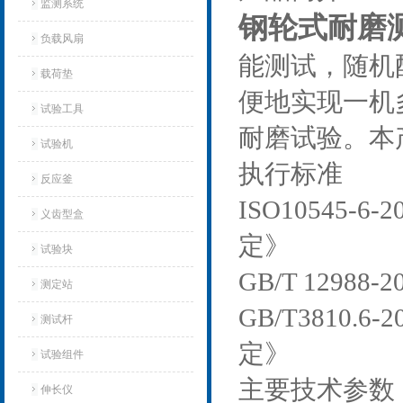
监测系统
钢轮式耐磨
负载风扇
能测试，随机
载荷垫
便地实现一机
试验工具
耐磨试验。本
试验机‌
执行标准
反应釜
ISO10545
义齿型盒
定》
试验块
GB/T 129
测定站‌
GB/T3810
测试杆
定》
试验组件
主要技术参数
伸长仪