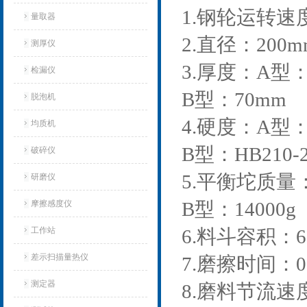
1.钢轮运转速
量取器
2.直径：200m
测厚仪
3.厚度：A型：
检漏仪
B型：70mm
脱泡机
4.硬度：A型：
均质机
B型：HB210-2
破碎仪
5.平衡坨质量：
研磨仪
B型：14000g
摩擦感度仪
工作站
6.料斗容积：6.
差示扫描量热仪
7.磨擦时间：0
测定器
8.磨料节流速度