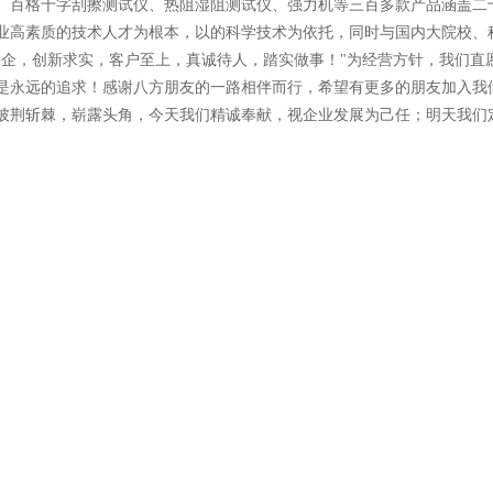
、百格十字刮擦测试仪、热阻湿阻测试仪、强力机等三百多款产品涵盖二
业高素质的技术人才为根本，以的科学技术为依托，同时与国内大院校、
兴企，创新求实，客户至上，真诚待人，踏实做事！"为经营方针，我们直
是永远的追求！感谢八方朋友的一路相伴而行，希望有更多的朋友加入我
披荆斩棘，崭露头角，今天我们精诚奉献，视企业发展为己任；明天我们定