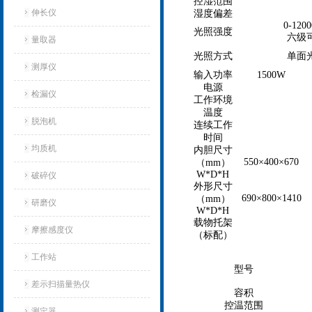
控湿范围
伸长仪
湿度偏差
0-120
光照强度
六级
量取器
光照方式
单面
测厚仪
输入功率
1500W
电源
检漏仪
工作环境
温度
脱泡机
连续工作
时间
均质机
内胆尺寸
550×400×670
（mm）
W*D*H
破碎仪
外形尺寸
690×800×1410
（mm）
研磨仪
W*D*H
载物托架
摩擦感度仪
（标配）
工作站
型号
差示扫描量热仪
容积
控温范围
测定器