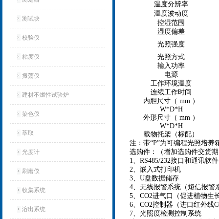
温度分辨率
温度波动度
测试块
控湿范围
湿度偏差
校验仪
光照强度
粘度仪
光照方式
输入功率
电源
振荡仪
工作环境温度
连续工作时间
建材不燃性试验炉
内胆尺寸（ mm ）
W*D*H
染色仪
外形尺寸（ mm ）
W*D*H
萃取
载物托架（标配）
注：带“P”为可编程光照培
选购件：（增加选购件交货期
光度计
1、RS485/232接口和通讯软件
2、嵌入式打印机
刷磨仪
3、U盘数据储存
4、无线报警系统（短信报警
收集系统
5、CO2进气口（促进植物生
6、CO2控制器（进口红外线C
溶出系统
7、光照度检测控制系统