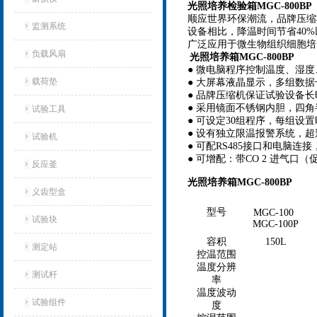
光照培养检验箱MGC-800BP
顺应世界环保潮流，品牌压缩
监测系统
设备相比，降温时间节省40%
广泛应用于微生物组织细胞培
负载风扇
光照培养箱MGC-800BP
● 微电脑程序控制温度、湿
载荷垫
● 大屏幕液晶显示，多组数
● 品牌压缩机保证试验设备长
● 采用镜面不锈钢内胆，四
试验工具
● 可设定30组程序，每组设置
● 设有独立限温报警系统，
试验机‌
● 可配RS485接口和电脑
● 可增配：带CO 2 进气口（
反应釜
光照培养箱MGC-800BP
义齿型盒
型号
MGC-100
试验块
MGC-100P
容积
150L
测定站‌
控温范围
温度分辨
测试杆
率
温度波动
试验组件
度