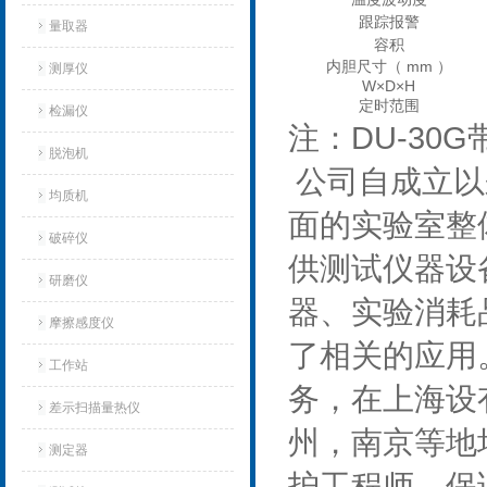
跟踪报警
量取器
容积
内胆尺寸（ mm ）
测厚仪
W×D×H
定时范围
检漏仪
注：DU-30
脱泡机
公司自成立以
均质机
面的实验室整
破碎仪
供测试仪器设
研磨仪
器、实验消耗
摩擦感度仪
了相关的应用
工作站
务，在上海设
差示扫描量热仪
州，南京等地
测定器
护工程师，保