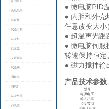
监测系统
● 微电脑P
负载风扇
● 内胆和外
载荷垫
任意改变大小
试验工具
● 超温声光
试验机‌
● 微电脑伺
反应釜
转速保持恒定
义齿型盒
● 磁力搅拌
试验块
测定站‌
产品技术参数
测试杆
型号
电源电压
试验组件
输入功率
控制范围
伸长仪
温度波动度