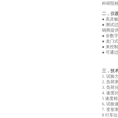
科研院
二，
仪
●
高灵
●
测试
销商提
●
全数
●
龙门
●
来控
●
可通
三，
技
1
.
试验
2
.
负荷
3
.
负荷
4
.
速度
5
速度精
6
.
试验
7
.
变形
8
行车位