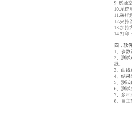
9.
试验
1
0
.
系统
1
1.
采样
1
2.
夹持
1
3.
加持
1
4.
打印
四，
软
1
、参数
2
、测试
线。
3
、曲线
4
、结果
5
、测试
6
、测试
7
、多种
8
、自主