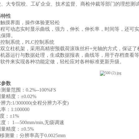
校、大专院校、工矿企业、技术监督、商检仲裁等部门的理想测
器特性
敏触摸界面，操作体验更轻松
过程可动态实时显示曲线，强力，伸长，伸长率，时间等，还可
供保障。
字控制系统，
PLC
控制系统
式双立柱机架，采用高精密预载荷滚珠丝杆
+
光轴的方式，保证了
制机器运行与数据处理，生成数据报表，曲线等，用于存档查看
过软件来实现各种功能定做，轻松应对各种标准更新升级。
术参数
力测量范围：
0.2%--100%FS
测量精度：
±0.02%
分辨力
:1/300000(
全程分辨力不变
)
比率：
1:100000
度：
±1%
速度：
1—
5
00mm/min,
无级调速
测量精度：
±0.5%
移测量：分辨率高于
0.0025mm