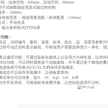
空间：拉伸空间：
800mm
，
压缩空间：
800mm
用于试验数据处理及试验过程控制
频率：
2000Hz
器有效宽度：
根据需要选配（标准配置：
110mm
）
方式：手动夹具
：输出各种形式打印结果
件功能：
设定，试样编号，量程、速度、标准、批次，温、湿度等参数均
过程可动态实时显示曲线，可根据用户需要选择强力～伸长、强
逐点遍历功能：可通过鼠标在曲线上点击强力与伸长值，以求得
对比功能：可以同时观察多个试验曲线，并可通过多个曲线的叠
数据报表可转换为
EXCEL
文档保持至电脑里。
曲线也可以保存至电脑中，以便备案查询。
测试单位可以转换，如
N
、
cN
、
Kgf
、
Lbf
、
In
等
软件开发系统，可根据标准免费升级，让您的机器用不过时。