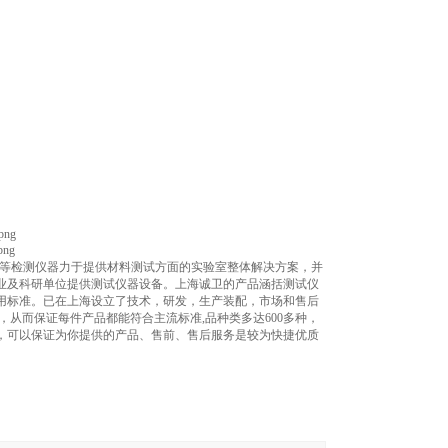
等检测仪器力于提供材料测试方面的实验室整体解决方案，并
业及科研单位提供测试仪器设备。上海
诚卫
的产品涵括测试仪
用标准。已在上海设立了技术，研发，生产装配，市场和售后
准，从而保证每件产品都能符合主流标准
,
品种类多达
600
多种，
，可以保证为你提供的产品、售前、售后服务是较为快捷优质