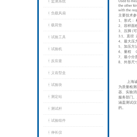
监测系统
Used to mea
the other ki
with the re
负载风扇
主要技术参
、形式
：
1
载荷垫
、容样面
2
、压脚
可
3
(
、直径
3.1
2
试验工具
、
最
大压
4
、加压方
5
试验机‌
、量程
6
0-
、
最
小分
7
反应釜
、外形尺
8
义齿型盒
上
海
试验块
为质量检测
器、实验消
测定站‌
服务部门。
涵盖测试仪
的。
测试杆
试验组件
伸长仪