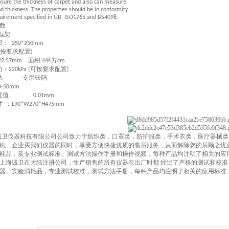
sure the thickness of carpet and also can measure
nd thickness. The properties should be in conformity
quirement specified in GB, ISO1765 and BS4098.
数
框架
积
：
250*250mm
按要求配置
)
面积
平方
2.57mm
4
cm
力
：
可按要求配置
220kPa (
)
法
专用砝码
50mm
度值
0.01mm
寸
：
L90*W270*H475mm
诚卫仪器科技有限公司公司致力于纺织类，口罩类，防护服类，手术衣类，医疗器械类
机、企
业
买我们仪器的同时，享受方便快捷优质的售后服务，从而解除您的后顾之忧
耗品，及专业测试标准、测试方法操作手册和操作视频，每种产品均注明了相关的应
上海
诚卫
在大陆注册公司，生产销售的所有仪器在出厂时都 经过了严格的测试和校
器、实验消耗品，专业测试校准，测试方法手册，每种产品均注明了相关的应用标准