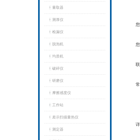
量取器
测厚仪
您
检漏仪
脱泡机
您
均质机
联
破碎仪
研磨仪
常
摩擦感度仪
工作站
差示扫描量热仪
详
测定器