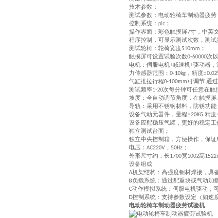
技术参数：
测试参数：电动轮椅车制动器疲劳
控制系统：
；
plc
操作界面：彩色
触摸屏
寸，中英
7
程序控制，可显示测试次数，测试
测试轮椅：轮椅宽度
；
510mm
触摸屏可设置
试验次数
次
0-60000
电机：伺服电机
减速机
驱动器，
+
+
力传感器范围：
，精度±
0-10kg
0.0
气缸推拉行程
可调节
通过
0-1
0
0mm
.
测试频率
次每分钟可
任意在触
1-20
坡度：全自动调节角度，在触摸屏
导轨：采用不锈钢材料，防锈功能
设备气动元器件，量程≥
精度
20KG
设备应配稳压气罐，更好的稳定工
独立测试台面；
独立中央控制箱，方便操作，保证
电压
：
，
；
AC220V
50Hz
外形尺寸约：长
宽
高
1700
1002
152
设备组成
‌机架结构‌：高强度钢材焊接，具
A
‌负载系统‌：通过配重块或气动
B
‌动作模拟系统‌：伺服电机驱动
C
‌控制系统‌：支持参数设定（如
D
电动轮椅车制动器疲劳试验机