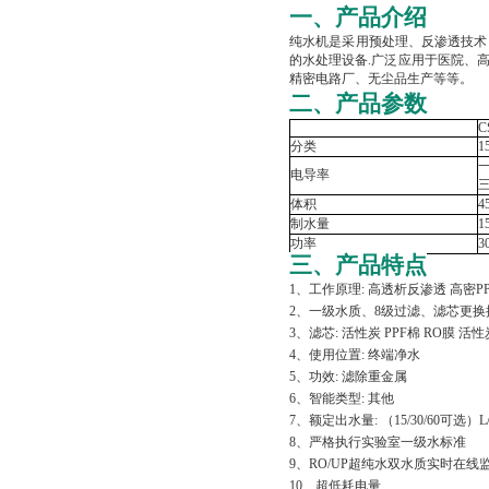
一、产品介绍
纯水机是采用预处理、反渗透技术
的水处理设备.广泛应用于医院、
精密电路厂、无尘品生产等等。
二、产品参数
C
分类
1
一
电导率
三
体积
4
制水量
1
功率
3
三、
产品特点
1、工作原理: 高透析反渗透 高密P
2、一级水质、8级过滤、滤芯更换
3、滤芯: 活性炭 PPF棉 RO膜 
4、使用位置: 终端净水
5、功效: 滤除重金属
6、智能类型: 其他
7、额定出水量: （15/30/60可选）L/
8、严格执行实验室一级水标准
9、RO/UP超纯水双水质实时在线
10、超低耗电量