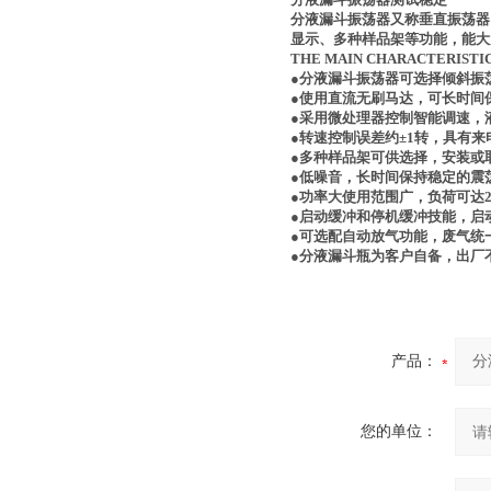
分液漏斗振荡器又称垂直振荡器
显示、多种样品架等功能，能大
THE MAIN CHARACTERIS
●分液漏斗振荡器可选择倾斜振
●使用直流无刷马达，可长时间
●采用微处理器控制智能调速，
●转速控制误差约±1转，具有
●多种样品架可供选择，安装或
●低噪音，长时间保持稳定的震
●功率大使用范围广，负荷可达2
●启动缓冲和停机缓冲技能，启
●可选配自动放气功能，废气统一
●分液漏斗瓶为客户自备，出厂
产品：
您的单位：