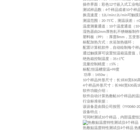
操作界面：彩色
寸嵌入式工业电
12
测试样品数：
个样品或者
个样
4
10
换流速度：
±
可触摸
12L/min
2L/min
测温范围：
℃，测温误差：±
20-75
0
温度测量通道：
个温度通道（
10
10
湿热器由
厚热轧不锈钢板制作
2
mm
塑料板（
）
：
厚度
，五变形
PP
8mm
标配
加热方式：
水浴加热循环；
配置计算机软件，自动绘制每个样
通过触摸屏可设置恒温箱温度值，
绝热箱控制温度：
±
℃
35
1
流量控制精度：±
；
5%
标配
恒温槽室温
度
;
+99
功率：
；
1450w
个样品外形尺寸：长
宽
10
1830
630
个样品外形尺寸：长
宽
高
4
960
630
1
软件功能介绍：
软件自动计算热敷帖
个样品的温
10
行业
标准
依据：
该设备是由我公司按照《
YY0060-2
设备
特点：
可同时测试
个样品，内部温度恒
10
热敷贴温度特性测试仪4个样品 热