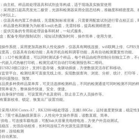
构成：由主机、样品前处理器具和试剂盒等构成，适于现场及实验室使用
系统：采用进口超高亮发光二极管，光源和检测器采用全固态结构，准确度和精密度高
万小时以上。
曲线：仪器具有内置工作曲线，无需配制标准溶液，只需要用配套试剂进行零点校正后
方式：样品显色和测量为为标准1cm比色皿，无需转移，提高检测精密度。
配件：提供完备的专用前处理设备和耗材，一站式服务。
试剂盒：配备专用的预制试剂，缩短试剂配制时间，操作简单，使用方便。
能操作系统，采用更加高效和人性化操作，仪器具有网线连接、wifi联网上传、GPR
程度高，仪器具有自检功能：具有开机自检和调零功能，具有自动检测重复性功能。
道：≥12个检测通道，可以同时测试多个样品，每个样品由程序控制分别独立工作，不
一代嵌入式热敏打印机，检测完成可自动打印检测报告和二维码。
准USB2.0接口设计，支持U盘存储，免驱动插拔，方便数据灵活存贮和移动。
有监管平台。检测结果可直接无线上传。实现数据查询、浏览、分析、统计、打印等
到问题预估、预警。
有品类多种类样品菜单库，可灵活选择检测样品，不同的检测通道可同时检测不同的
理简单省力，整体操作快速、安全、便捷。
有自身保护功能，可设置用户名及密码，防止非工作人员操作等。
具有重新校准、锁定、恢复出厂设置功能。
采用ARM Cortex-A7，RK3288/4核处理器，主频1.88Ghz，运转速度更快速，稳定
式：7英寸液晶触摸屏显示，人性化中文操作界面，读数直观、简单。
2V供电，可连接车载电源，可配6ah大容量充电锂电池，方便户外流动测试。
流稳压，光强自动校准，长时间连续工作光源无温漂现象。
进样，连续检测
号自动累加。