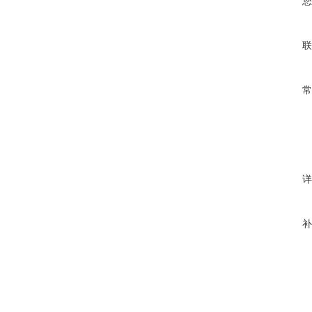
您
联
常
详
补