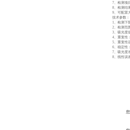
7、检测项
8、检测结
9、可配置
技术参数：
1、检测下限
2、检测范围：
3、吸光度值范
4、重复性：
5、重复性误
6、稳定性：
7、吸光度准
8、线性误差
您