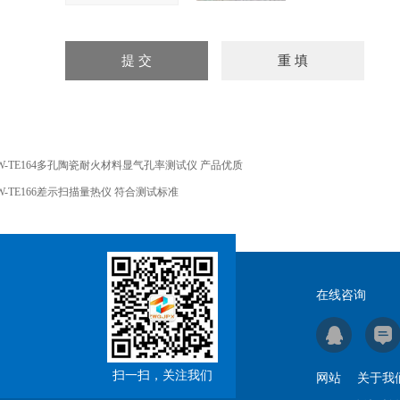
W-TE164多孔陶瓷耐火材料显气孔率测试仪 产品优质
W-TE166差示扫描量热仪 符合测试标准
在线咨询
扫一扫，关注我们
网站
关于我