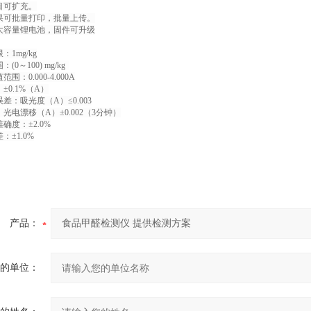
目可扩充。
果可批量打印，批量上传。
大容量锂电池，固件可升级
：1mg/kg
(0～100) mg/kg
围：0.000-4.000A
±0.1%（A）
差：吸光度（A）≤0.003
光电漂移（A）±0.002（3分钟）
确度：±2.0%
：±1.0%
产品：
的单位：