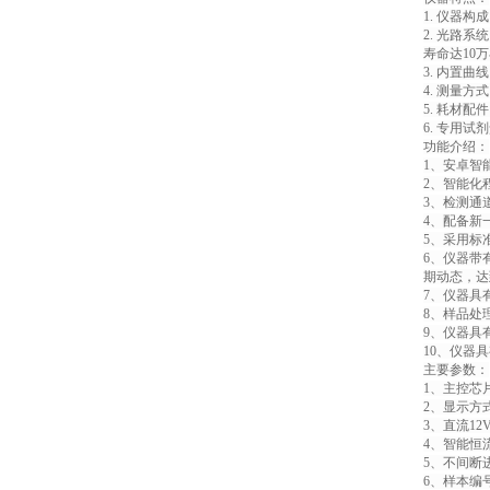
1. 仪器
2. 光路
寿命达10
3. 内置
4. 测量
5. 耗材
6. 专用
功能介绍：
1、安卓智
2、智能化
3、检测通
4、配备新
5、采用标
6、仪器带
期动态，达
7、仪器具
8、样品处
9、仪器具
10、仪器
主要参数：
1、主控芯片
2、显示方
3、直流1
4、智能恒
5、不间断
6、样本编