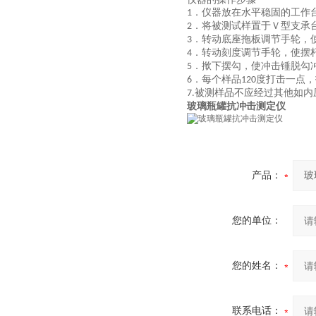
．
仪器放在水平稳固的工作
1
．
将被测试样置于Ｖ型支承
2
．
转动底座拖板调节手轮，
3
．
转动刻度调节手轮，使摆
4
．
揿下摆勾，使冲击锤脱勾
5
．
每个样品
度打击一点，
6
120
被测样品不应经过其他如内
7.
玻璃瓶罐抗冲击测定仪
产品：
您的单位：
您的姓名：
联系电话：