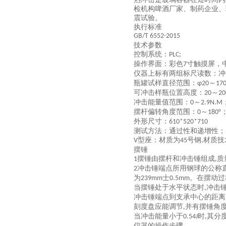
检机构啤酒厂家、制药企业、
震试验。
执行标准
GB/T 6552-2015
技术参数
控制系统：
PLC;
操作界面：彩色
寸触摸屏，
7
仪器上标有两组标尺读数：冲
瓶罐试样直径范围：
～
φ20
17
可冲击样瓶位置高度：
～
20
20
冲击能量值范围：
～
0
2.9
N.M
摆杆偏转角度范围：
～
0
180°
外形尺寸：
610*520*710
测试方法：通过性和递增性；
型座：
材质为
号钢
材质技
V
45
,
摆锤
摆锤由摆杆和冲击锤组成
质
1
,
冲击锤端点所用钢球的公称
2
为
士
。在摆动过
239mm
0.5mm
当摆锤处于水平状态时
冲击
,
冲击锤端点到支承中心的距离
刻度盘应能调节
并有摆锤角
,
当冲击能量小于
时
其分
0.54J
,
仪器的操作步骤