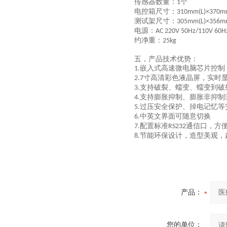
传感器数量：
个
1
电控箱尺寸：
310mm(L)×370m
测试架尺寸：
305mm(L)×356m
电源：
AC 220V 50Hz/110V 60H
约净重：
25kg
五，
产品技术优势：
嵌入式高速微电脑芯片控制
1.
寸高清彩色液晶屏，实时
2.7
支持破裂、蠕变、蠕变到破
3.
支持膨胀抑制、膨胀非抑制
4.
过压安全保护、掉电记忆等
5.
中英文界面可随意切换
6.
配置标准
通信口，方
7.
RS232
节能环保设计，造型美观，
8.
产品：
您的单位：