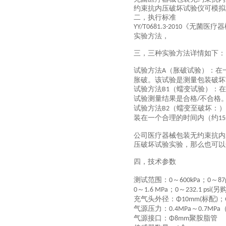
约束抗内压破坏试验仪可模拟
二，执行标准
《无菌医疗器
YY/T0681.3-2010
实验方法，
三，
三种实验方法详情如下：
试验方法
（胀破试验）
：
在
A
胀破。该试验是测量包装破坏
试验方法
（蠕变试验）
：
在
B1
试验测量结果是合格
不合格
/
试验方法
（蠕变至破坏
：
）
B2
装在一个合理的时间内（约
15
公司
医疗器械包装无约束抗内
压破坏试验实验，那么也可以
四，技术参数
测试范围：
～
；
～
0
600kPa
0
87
～
；
～
另
0
1.6 MPa
0
232.1 psi(
充气头外径：
标配
；
Φ10mm(
)
气源压力：
～
0.4MPa
0.7MPa
气源接口：
聚胺脂管
Φ8mm