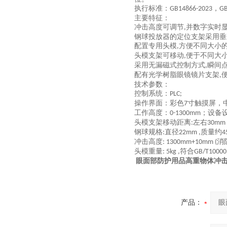
执行标准：
，
GB14866-2023
GB
主要特征
：
冲击高度可调节
并数字实时
,
钢球投放器的定位支架采用垂
配置专用头模
方便不同大小
,
头模支架可移动
便于不同大
,
采用无漏磁式控制方式
瞬间
,
配有光学树脂眼镜镜片支架
,
技术参数：
控制系统：
PLC;
操作界面：彩色
寸触摸屏，
7
工作高度：
；设备
0-1300mm
头模支架移动距离
左右
:
30mm 
钢球规格
直径
质量约
:
22mm ,
4
冲击高度
消
: 1300mm+10mm (
头模重量
符合
: 5kg ,
GB/T10000
眼面部防护用品高重物体冲
产品：