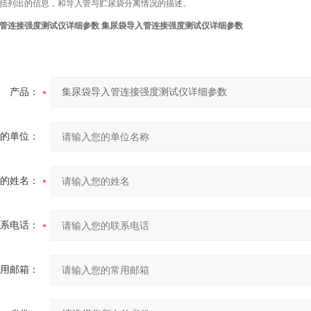
括列出的信息，和导入管与贮尿袋分离情况的描述。
管连接强度测试仪详细参数
集尿袋导入管连接强度测试仪详细参数
产品：
的单位：
的姓名：
系电话：
用邮箱：