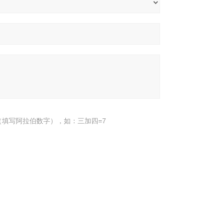
填写阿拉伯数字），如：三加四=7