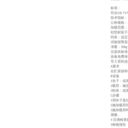
标准：
符合
GB-T17
技术指标：
公称规格：
加载范围：
铝型材架子
码表：
设定
试验报警器
净重：
30
k
仪器依标准
设备免费保
导入管的连
要求
A
在贮尿袋和
设备
B
夹子：或
1
载荷：施
2
秒表：或
3
步骤
C
用夹子悬
1
施加载荷
2
施加载荷
3
测量。
目测检查
4
检验报告
5