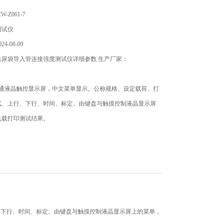
-Z061-7
测试仪
4-08-09
集尿袋导入管连接强度测试仪详细参数 生产厂家：
纶通液晶触控显示屏，中文菜单显示。公称规格、设定载荷、打
试、上行、下行、时间、标定。由键盘与触摸控制液晶显示屏
机载打印测试结果。
、下行、时间、标定。由键盘与触摸控制液晶显示屏上的菜单，