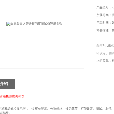
产品型号： CW
所属分类：
产品时间：202
简要描述：
采用7寸威
印设定、测
上的菜单，
介绍
管连接强度测试仪
纶通
液晶触控显示屏，中文菜单显示。公称规格、设定载荷、打印设定、测试、上行
试结果。