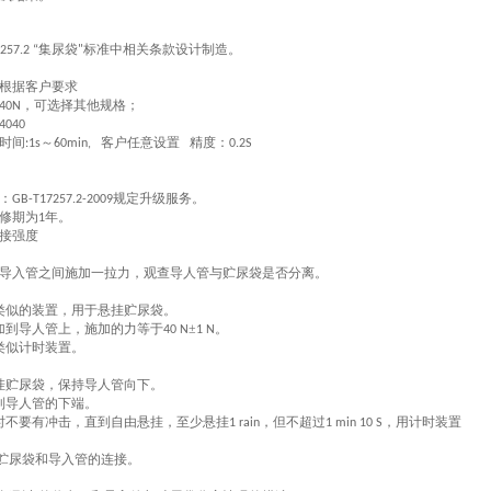
集尿袋
标准中相关条款设计制造。
257.2 “
"
根据客户要求
，可选择其他规格；
40N
4040
时间
～
客户任意设置
精度：
:1s
60min,
0.2S
g
：
规定升级服务。
GB-T17257.2-2009
修期为
年。
1
接强度
导入管之间施加一拉力，观查导人管与贮尿袋是否分离。
类似的装置，用于悬挂贮尿袋。
加到导人管上，施加的力等于
±
。
40 N
1 N
类似计时装置。
挂贮尿袋，保持导人管向下。
到导人管的下端。
时不要有冲击，直到自由悬挂，至少悬挂
，但不超过
，用计时装置
1 rain
1 min 10 S
贮尿袋和导入管的连接。