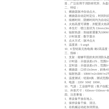
造，广泛应用于消防研究所、头盔
二、特征：
、燃烧器脉冲自动点火。
1
、燃烧器自动定时定位，时间到
2
、续燃时间，阴燃时间均为自动
3
、火焰高度可调整，并配置火焰
4
、本生灯：喷口直径为
5
13mm±3
、辐射热源：热辐射通量为
6
10KW
、计时装置：数字显示
7
、点火方式
：
脉冲点火
8
、温度表：
9
S-angA
、
型铠装元热电偶
耐
高温度
10
K
:
Z
三、指标：
、支架：能够牢固的夹持消防头
1
、计时器：示值误差
，范围
2
±1%
0-
、定时器：示值误差
，范围
3
±1%
0-
、燃烧器：口径
，斜角
4
13±3mm
45
、辐射热源：
5
10kW/m2±1kW/m2
、温度测试：铠装
偶，测试范围
6
K
、电源：
。
8
220V 50HZ 100W
、气源：工业级甲烷（客户自配
10
、外形尺寸：
×
×
11
920mm
550mm
6
四、注意事项：
、将设备平放在地上。
1
、保持设备干燥、清洁。
2
、在机械运动处加润滑油。
3