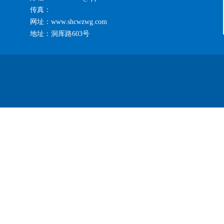
传真：
网址：www.shcwzwg.com
地址：洞厍路603号