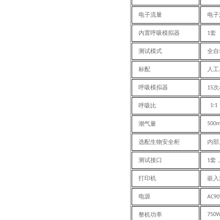
电子
流量
电子
内置呼吸模拟器
套
1
测试模式
全自
标配
人工
呼吸模拟器
次
15
呼吸比
1:1
潮气量
500m
选配
生物安全柜
内部
测试接口
套
1
打印机
嵌入
电源
AC90
整机功率
750