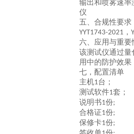
五、
合规性要求
，
YYT1743-2021
六、
应用与重要
该测试仪通过量
用中的防护效果
七，配置清单
主机
台；
1
测试软件
套；
1
说明书
份
1
;
合格证
份
1
;
保修卡
份
1
;
签收单
份
1
;