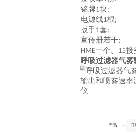
铭牌
块
1
;
电源线
根
1
;
扳手
套
1
;
宣传册若干
;
一个、
接
HME
15
呼吸过滤器气雾
产品：