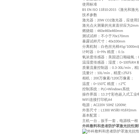
使用标准
《激光和激光
BS EN ISO 11810:2015
技术参数
激光器：
激光器
，
应使用
20W CO2
激光点火测量的光束直径应为
2mm
燃烧箱：
460x460x460mm
测试试样：不小于
70x170mm
暴露试样尺寸：
40x100mm
分离机制：白色丝光棉
45g/1000m
计时器：
精度：
0~99s
0.1s
氧浓度传感器：美国进口顺磁氧
：
温湿度传感器：湿度：
0~100%RH
质量流量控制器：
，精
0.3-30L/min
流量计：
，精度±
10L/min
2%FS
相机：
万像素
万像素；
200
/1200
温度：
℃
精度：±
℃
0~150
2
控制系统：
系统
PLC
+Windows
操作界面：
寸彩色嵌入式工业
13.3
连接打印机
WiFi
A4
电源
；
AC220V
50HZ
1200W
;
外形尺寸：
L1300 W580 H1692mm
基本配置：
主机一台，扳手一套，电源线一根
外科敷料和患者防护罩激光抗性测