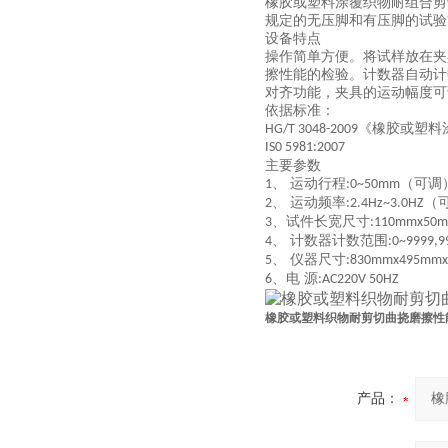
橡胶或塑料涂覆织物耐组合剪
规定的无压脚和有压脚的试验
设备特点
操作简单方便。将试样放在夹
擦性能的检验。计数器自动计
对齐功能，夹具的运动幅度可
依据标准：
《橡胶或塑料
HG/T 3048-2009
IS0 5981:2007
主要参数
、 运动行程
（可调
1
:0~50mm
、 运动频率
（
2
:2.4Hz~3.0HZ
、试件长宽尺寸
3
:110mmx50
、 计数器计数范围
4
:0~9999,9
、 仪器尺寸
5
:830mmx495mm
、电 源
6
:AC220V 50HZ
橡胶或塑料织物耐剪切曲挠磨擦性
产品：