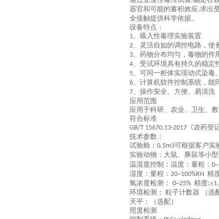
,
器官和可能的蓄积效应
求出
,
全接触提供科学依据。
设备特点：
、吸入性毒理实验装置
1
、灵活自如的调控电路，使
2
、药物分布均匀，毒物的作
3
、受试环境具有持久的稳定
4
、可同一柜体实现动式染毒
5
、计算机软件控制系统，能
6
、操作安全、方便、易清洗
7
应用范围
应用于科研、农业、卫生、教
符合标准
《农药登
GB/T 15670.13-2017
技术参数：
试验舱：
可根据客户实
0.5m3
实验动物：大鼠、豚鼠等小型
温湿度控制：温度：量程：
0~
湿度：量程：
精
20~100%RH
氧浓度检测：
精度
±
0~25%
:
1
环境检测：
粒子计数器 （选
天平：（选配）
照度检测