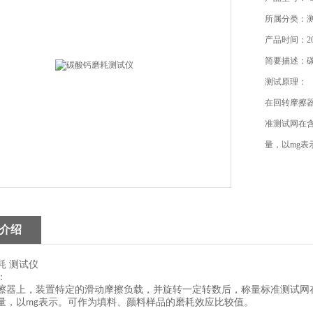
所属分类：
产品时间：202
简要描述：
测试原理：
在回转摩擦
准测试网在
量，以mg
介绍
耗 测试仪
：
擦器上，装置特定的滑动摩擦负载，并旋转一定转数后，称量标准测试网
量，以
表示。可作为填料、颜料样品的磨耗效应比较值。
mg