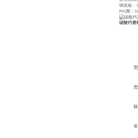
钢底板：
圈：
PVC
5
碳酸钙磨
您
您
联
常