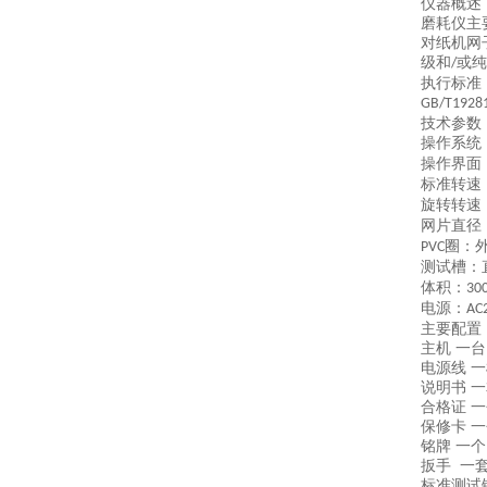
仪器概述
磨耗仪主
对纸机网
级和
或纯
/
执行标准
GB
/
T1928
技术参数
操作系统
操作界面
标准转速
旋转转速
网片直径
圈：
PVC
测试槽：
体积：
30
电源：
AC
主要配置
主机
一台
电源线
一
说明书
一
合格证
一
保修卡
一
铭牌
一个
扳手
一
标准测试