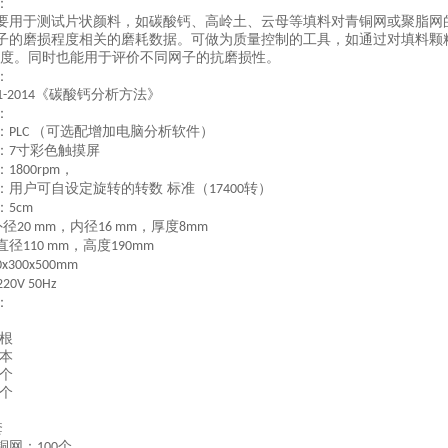
：
要用于测试片状颜料，如碳酸钙、高岭土、云母等填料对青铜网或聚脂网
子的磨损程度相关的磨耗数据。可做为质量控制的工具，如通过对填料颗
度。同时也能用于评价不同网子的抗磨损性。
：
《碳酸钙分析方法》
1-2014
：
：
（可选配增加电脑分析软件）
PLC
：
寸彩色触摸屏
7
：
，
1800rpm
：用户可自设定旋转的转数
标准（
转）
17400
：
5cm
外径
，内径
，厚度
20 mm
16 mm
8mm
直径
，高度
110 mm
190mm
0x300x500mm
220V 50Hz
：
根
本
个
个
套
铜网：
个
100