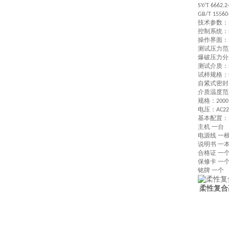
SY/T 6662.2
GB/T 15560
技术参数：
控制系统：
操作界面：
测试压力范
爆破压力分
测试介质：
试样规格：
自紧式密封
介质温度范
规格：
200
电压：
AC2
基本配置：
主机
一台
电源线 一
说明书 一
合格证 一
保修卡 一
铭牌
一个
柔性复合