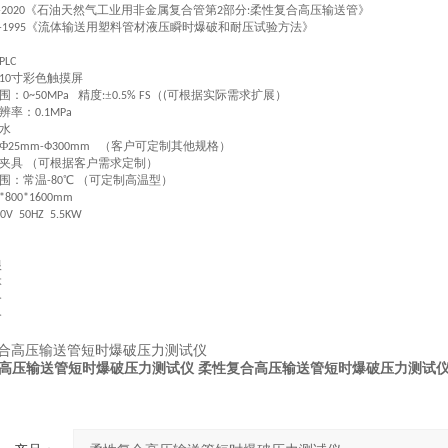
《石油天然气工业用非金属复合管第
部分
柔性复合高压输送管》
-2020
2
:
《流体输送用塑料管材液压瞬时爆破和耐压试验方法》
-1995
PLC
寸彩色触摸屏
10
围：
精度
±
（
可根据实际需求扩展）
0~50MPa
:
0.5% FS
(
辨率：
0.1MPa
水
Ф
（客户可定制其他规格）
25mm-Ф300m
m
夹具 （可根据客户需求定制）
围：常温
℃ （可定制高温型）
-80
0*800*1600mm
20V 50HZ 5.5KW
根
本
个
个
高压输送管短时爆破压力测试仪
柔性复合高压输送管短时爆破压力测试