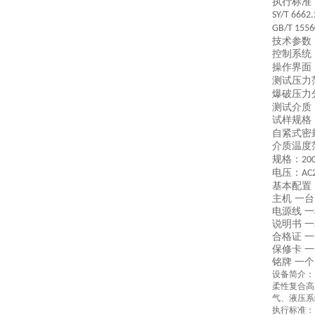
执行标准
SY/T 6662
GB/T 1556
技术参数
控制系统
操作界面
测试压力
爆破压力
测试介质
试样规格
自紧式密
介质温度
规格：
20
电压：
AC
基本配置
主机
一台
电源线
一
说明书
一
合格证
一
保修卡
一
铭牌
一个
设备简介：
柔性复合高
气、液压系
执行标准：