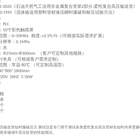
：
《石油天然气工业用非金属复合管第
部分
柔性复合高压输送管》
.2-2020
2
:
《流体输送用塑料管材液压瞬时爆破和耐压试验方法》
0-1995
：
：
PLC
：
寸彩色触摸屏
10
范围：
精度
±
（
可根据实际需求扩展）
0~50MPa
:
0.5% FS
(
分辨率：
0.1MPa
：水
：
Ф
（客户可定制其他规格）
25mm-Ф300m
m
封夹具
（可根据客户需求定制）
范围：常温
℃ （可定制高温型）
-80
00*800*1600mm
220V 50HZ 5.5KW
：
根
本
个
个
压输送管短时爆破压力 测试仪是专门用于测试各类柔性复合高压管材在短时内承受
统等领域中高压软管的性能测试。