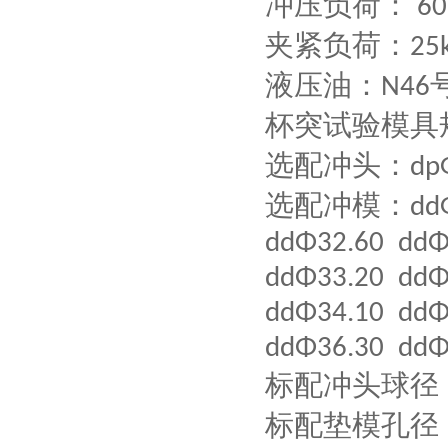
冲压负荷：
60
夹紧负荷：
2
5
液压油：
N46
杯突试验模具
选配
冲头：
dp
选配
冲模：
dd
ddΦ32.60 ddΦ
ddΦ33.20 ddΦ
ddΦ34.10 ddΦ
ddΦ36.30 ddΦ
标
配
冲头球径
标
配
垫模孔径