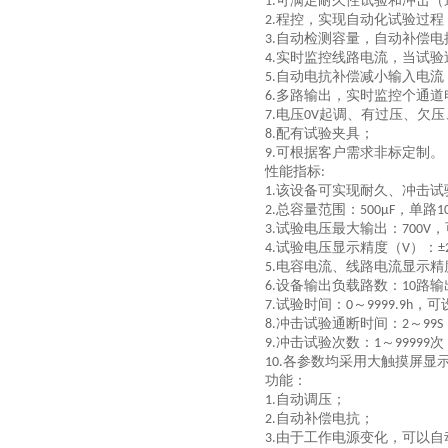
可满足耐久性试验和冲击（
1.
程控，实现自动化试验过程
2.
自动检测容量，自动补偿电
3.
实时监控线路电流，当试验
4.
自动电抗补偿减小输入电流
5.
多路输出，实时监控个通道
6.
电压
起调、有过压、欠压
7.
0V
配有试验夹具；
8.
可根据客户需求非标定制。
9.
性能指标
:
该设备可实现耐久、冲击试
1.
总容量范围：
，单路
2.
500μF
1
试验电压最大输出：
，
3.
700V
试验电压显示精度（
）：
4.
V
±
电容电流、线路电流显示精
5.
设备输出负载路数：
路输
6.
10
试验时间：
～
，可
7.
0
9999.9h
冲击试验通断时间：
～
8.
2
99S
冲击试验次数：
～
次
9.
1
99999
各参数均采用大触摸屏显
10.
功能：
自动调压；
1.
自动补偿电抗；
2.
由于工作电源变化，可以自
3.