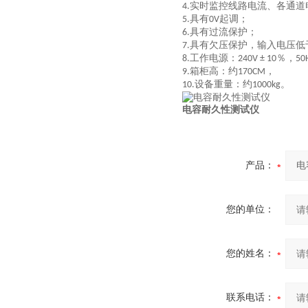
实时监控线路电流、各通道
4.
具有
起调；
5.
0V
具有过流保护；
6.
具有欠压保护，输入电压低
7.
工作电源：
％，
8.
240V ± 10
50
箱柜高：约
，
9.
170CM
设备重量：约
。
10
.
1000kg
电容耐久性测试仪
产品：
您的单位：
您的姓名：
联系电话：