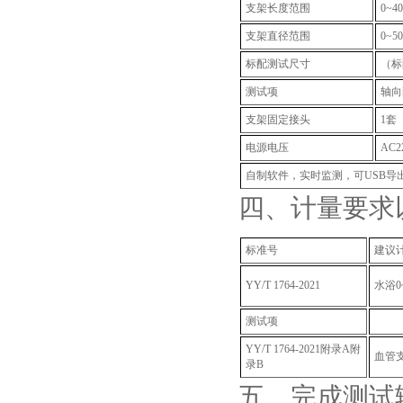
支架长度范围
0~4
支架直径范围
0~
标配测试尺寸
（标配2
测试项
轴向
支架固定接头
1套
电源电压
AC2
自制软件，实时监测，可USB导
四、计量要求
标准号
建议
YY/T 1764-2021
水浴
0
测试项
YY/T 1764-2021
附录A附
血管
录B
五、完成测试