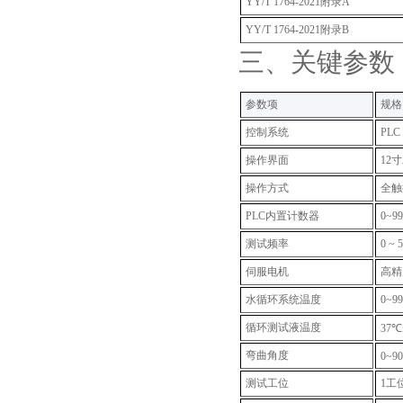
YY/T 1764-2021
附录A
YY/T 1764-2021
附录B
三、关键参数
‌参数项‌
规格‌
控制系统
PLC
操作界面
12
操作方式
全触
PLC内置计数器
0~9
测试频率
0
~ 
伺服电机
高精
水循环系统温度
0~
循环测试液温度
37℃
弯曲角度
0~9
测试工位
1工