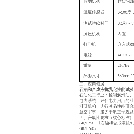
传动机构
精密
伺
温度传感器
度
0-100
测试持续时间
秒～
0.1
9
测压机构
内置
打印机
嵌入式
电源
AC220V+
重量
26.7kg
外形尺寸
5
6
0mm*
三、
应用领域
石油和合成液抗乳化性能试验
石油化工行业
：检测润滑油、
电力系统
：评估电力用油的油
科研机构
：进行油品性能研究
航空军事
：服务于航空母舰及
四、
合规性要求（核心标准）
《石油和合成液抗乳
GB/T7305
GB/T7605