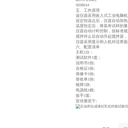
ASTM D1401
ISO6614
五、
工作原理
该仪器采用
嵌入式工业电脑
机
设定恒温点后，仪器自动加热
温度恒定后，将装有试样的量
仪器自动计时控制，按标准规
搅拌停止后自动升起搅拌器，
仪器采用显示和人机对话界面
六、配置清单
主机
台；
1
测试软件
套；
1
说明书
份
1
;
合格证
份
1
;
保修卡
份
1
;
签收单
份
1
;
铭牌
块
1
;
电源线
根
1
;
扳手
套
1
;
宣传册若干
;