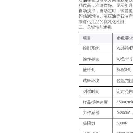
石油和合成液水分离性测定仪
精度高，准确度好。显示年月
自动搅拌，自动定时，试管搅
评估润滑油、液压油等石油产
来评估油品的抗乳化性能
二
、关键性能参数
项目
参数要
控制系统
控制
PLC
操作界面
彩色
12
盛样孔
标配
孔
3
试验
环境
控温范
测试时间
定时范
样品搅拌速度
1500r/mi
力传感器
0-200KG
极限力
5000N