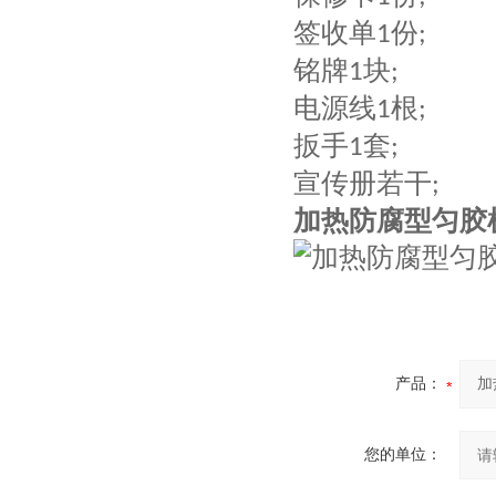
签收单
份
1
;
铭牌
块
1
;
电源线
根
1
;
扳手
套
1
;
宣传册若干
;
加热防腐型匀胶
产品：
您的单位：