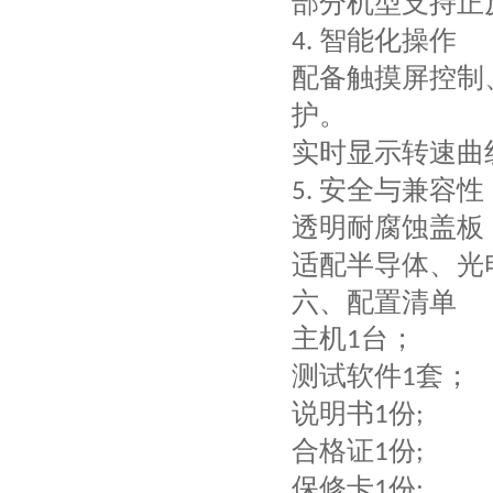
部分机型支持
正
智能化操作
‌4.
配备
触摸屏控制
护
。
实时显示
转速曲
安全与兼容性
‌5.
透明耐腐蚀盖板
适配半导体、光
六、配置清单
主机
台；
1
测试软件
套；
1
说明书
份
1
;
合格证
份
1
;
保修卡
份
1
;