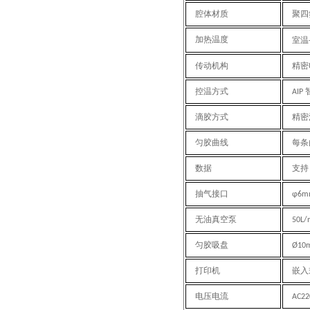
腔体材质
聚四
加热温度
室温
传动机构
精密
控温方式
AIP
滴胶方式
精密
匀胶曲线
每条
数据
支持
抽气接口
φ6
无油真空泵
50L/
匀胶吸盘
Ø
10
打印机
嵌入
电压电流
AC22