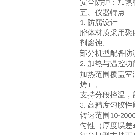
安全防护
：加热
五、仪器
特点
防腐设计
1.
腔体材质采用
聚
剂腐蚀
。
部分机型配备
防
加热与温控功
‌2.
加热范围覆盖
室
烤）
。
支持
分段控温
，
高精度匀胶性
‌3.
转速范围
‌10-200
匀性（厚度误差