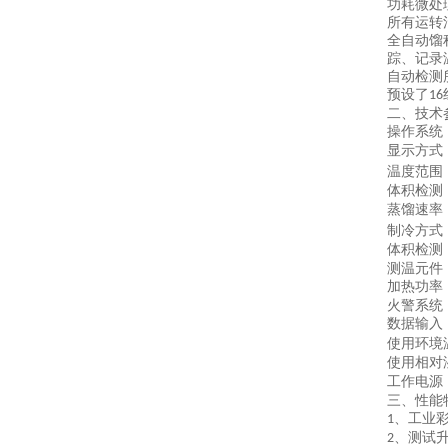
功耗微处
所有运转
全自动馏
踪、记录
自动检测
预设了
16
二、技术
操作系统
显示方式
温度范围
体积检测
蒸馏速率
制冷方式
体积检测
测温元件
加热功率
火警系统
数据输入
使用环境
使用相对
工作电源
三、性能
、工业
1
、测试
2