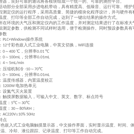
理器，良好可靠的通讯将各模块组成一个统一的、可靠的测控平台。
活动部分全部采用步进电机带动，具有精度高、低噪音、运行可靠、维护
程测定仪的运行程序，采用高质量、简捷的模块化程序设计，并与硬件有
温度、打印等全部工作自动完成，达到了一键出结果的操作方式。
所在环境的大气压和测定仪内的工作温度，并对测定结果进行了在标准大
组测定参数，供检测不同试样时选用，便于检测操作。同时预设参数具有
参数
：
操作系统
PLC+
Windows
：
寸彩色
嵌入式工业电脑，中英文切换，
连接
1
2
WiFi
：
～
℃，分辨率
℃
0
400
0.01
：
～
，分辨率
0
100mL
0.01mL
：
～
4
5mL/min
：压缩机制冷
～
℃
-10
70
：
～
，分辨率
0
100mL
0.01mL
：温度传感器，内置温度校正
：
电加热单元
1200W
：设氮气灭火装置
：触摸屏数据输入，可输入中文、英文、数字、标点符号
温度：
℃～
℃
5
30
湿度：
～
；
30
80%RH
：
±
AC220V
10% 50Hz
特点
彩色
嵌入式工业电脑
触摸显示器，中文操作界面，实时显示温度、时间、
升温、冷却、液位跟踪、记录温度、打印等工作自动完成。