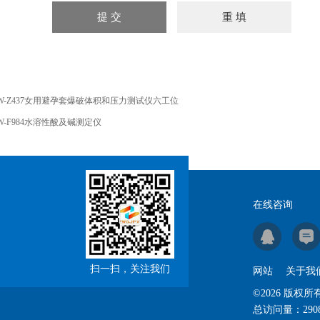
W-Z437女用避孕套爆破体积和压力测试仪六工位
W-F984水溶性酸及碱测定仪‌
在线咨询
扫一扫，关注我们
网站
关于我
©2026 版
总访问量：
290