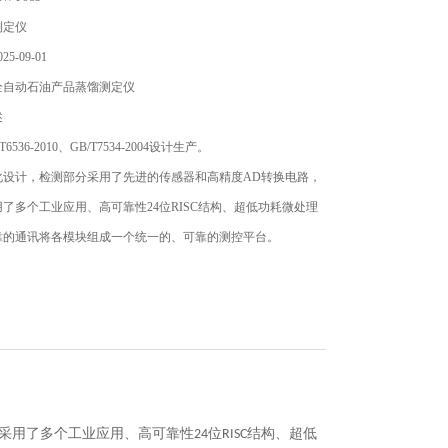
测定仪
5-09-01
全自动石油产品蒸馏测定仪
述
6536-2010、GB/T7534-2004设计生产。
化设计，检测部分采用了先进的传感器和高精度AD转换电路，
了多个工业应用、高可靠性24位RISC结构、超低功耗微处理
靠的通讯将各模块组成一个统一的、可靠的测控平台。
采用了多个工业应用、高可靠性
位
结构、超低
24
RISC