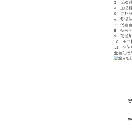
、试验
3
、压缩
4
、红外
5
、测温
6
、仪器
7
、特殊
8
、蒸馏
9
、压力
10
、存储
11
全自动
石
您
您