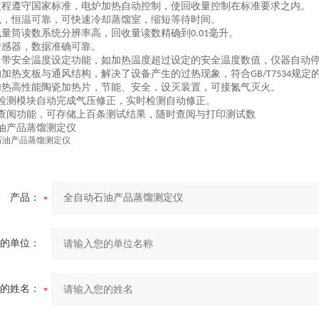
过程遵守国家标准，电炉加热自动控制，使回收量控制在标准要求之内。
机，恒温可靠，可快速冷却蒸馏室，缩短等待时间。
线量筒读数系统分辨率高，回收量读数精确到
毫升。
0.01
传感器，数据准确可靠。
自带安全温度设定功能，如加热温度超过设定的安全温度数值，仪器自动
的加热支板与通风结构，解决了设备产生的过热现象，符合
规定
GB/T7534
加热高性能陶瓷加热片，节能、安全，设灭装置，可接氮气灭火。
检测模块自动完成气压修正，实时检测自动修正。
查阅功能，可存储上百条测试结果，随时查阅与打印测试数
油产品蒸馏测定仪
产品：
的单位：
的姓名：