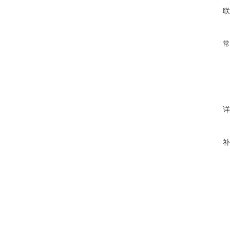
联
常
详
补