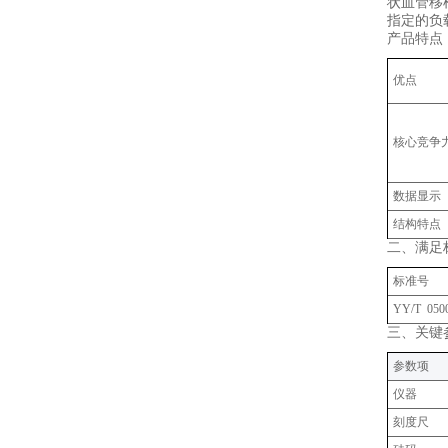
状血管移
指定的负
产品特点
优点
核心竞争
数据显示
结构特点
二、满足
标准号
YY/T 0500
三、关键
‌参数项‌
仪器
刻度尺