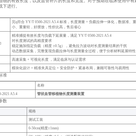
植物的有效长度，以及血管补片的长度和宽度。对于预期在临床使用中有
载下进行。
完q符合 YY/T 0500-2021 A5.4 标准，长度测量 + 负载拉伸一体化，数据
小、重量轻，好摆放，性价比高，售后省心
精准捕捉有效长度与负载下延展量，满足 YY/T 0500-2021 A5.4
对长度测试的高精度要求
力
稳定施加指定负载（精度 ±0.5g），避免拉力波动对长度测量结果的干扰
动态数据采集，完整复现负载拉伸与长度测量全过程，便于分析材料延展特性
高速采集 + 可视化长度 ，满足临床与认证需求
模块化设计 + 精准夹具定位 + 安全防护 + 紧凑布局，兼顾可靠性与易用性
标准
名称
-2021 A5.4
管状血管移植物长度测量装置
参数
规格‌
测试工装
0-50cm(精度±1mm)