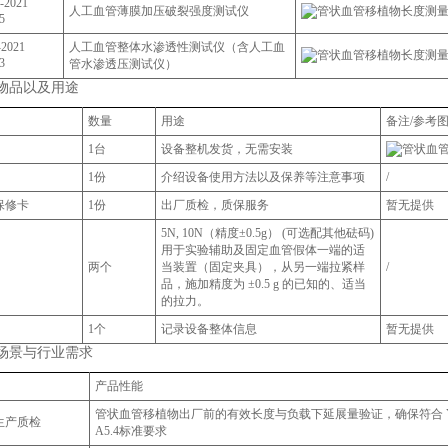
0-2021
人工血管薄膜加压破裂强度测试仪
5
-2021
人工血管整体水渗透性测试仪（含人工血
3
管水渗透压测试仪）
物品以及用途
数量
用途
备注/参考
1台
设备整机发货，无需安装
1份
介绍设备使用方法以及保养等注意事项
/
保修卡
1份
出厂质检，质保服务
暂无提供
5N, 10N（精度±0.5g） (可选配其他砝码)
用于实验辅助及固定血管假体一端的适
两个
当装置（固定夹具），从另一端拉紧样
/
品，施加精度为 ±0.5 g 的已知的、适当
的拉力。
1个
记录设备整体信息
暂无提供
场景与行业需求
产品性能
管状血管移植物出厂前的有效长度与负载下延展量验证，确保符合 YY/T 
生产质检
A5.4标准要求