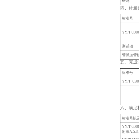
砝码
四、计量
标准号
YY/T 0500
测试项
管状血管
五、完成
标准号
YY/T 050
六、满足
标准号以
YY/T 050
附录A.5.3.