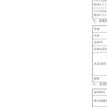
YY/T 050
附录A.5.3.
YY/T0500
附录A.5.2.
七、标配
名称
主机
说明书
合格证及
夹具/砝码
铭牌
八、
应用
使用单位
‌医疗器械