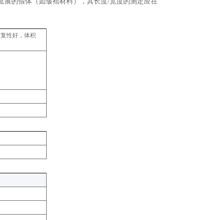
延展的假体（如皱褶材料），其长度/宽度的测定应在
准、重复性好，体积