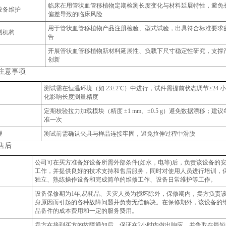
临床在用管状血管移植物定期检测长度变化与材料延展特性，避免
设备维护
偏差导致的临床风险
用于管状血管移植物产品注册检验、型式试验，出具符合标准要求
测机构
告
开展管状血管移植物新材料延展性、负载下尺寸稳定性研究，支撑
创新
注意事项
测试需在恒温环境（如 23±2℃）中进行，试件需提前状态调节≥24 
化影响长度测量精度
定期校验拉力加载模块（精度 ±1 mm、±0.5 g）避免数据漂移；建
：
准一次
理
测试前需确认夹具与样品连接牢固，避免拉伸过程中滑脱
售后
公司可在买方准备好设备所需外部条件(如水，电等)后，负责该设备的
工作，并提供良好的技术支持和售后服务，同时对使用人员进行培训，
独立、熟练操作设备和完成简单的维修工作、设备日常维护等工作。
设备保修期为1年,易耗品、天灾人员为损坏除外，保修期内，卖方负责
身原因而引起的各种故障问题并负责无偿解决。在保修期外，该设备的
品备件的成本费用和一定的服务费用。
卖方在接到买方的故障通知后，保证在2小时内做出响应，并争取在最