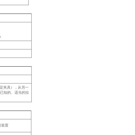
m
定夹具），从另一
 的已知的、适当的拉