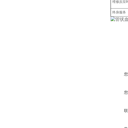
维修反应
终身服务
您
您
联