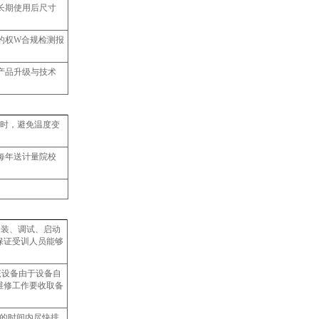
长期使用后尺寸
的权W合规检测报
产品升级与技术
小时，避免温度变
议每年送计量院校
安装、调试、启动
保证受训人员能够
该设备由于设备自
维修工作要收取备
短的时间内尽快排