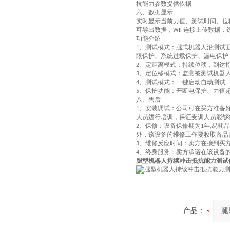
抗能力参数提供依据
六、数据显示
实时显示当前力值、测试时间、位
可导出数据，
连接上传数据，
WIF
功能介绍
、测试模式：腿式机器人沿测试
1
限保护、系统过载保护、漏电保护
、定距离模式
：
持续位移，到达
2
、定位移模式
：
监测被测试机器
3
、测试模式
：
一键启动自动测试
4
、保护功能
：
开断电保护、力值
5
八、售后
、安装调试
：
公司可在买方准备
1
人员进行培训，保证受训人员能够
、
保修
：
设备保修期为
年
易耗品
2
1
,
外，该设备的维修工作要收取备品
、
维修反应时间
：
卖方在接到买
3
、
终身服务
：
卖方承诺在该设备
4
腿型机器人持续冲击抵抗能力测试
产品：