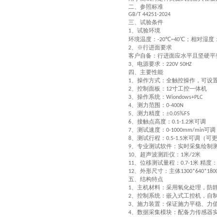
二、参照标准
GB/T 44251-2024
三、试验条件
、试验环境
1
环境温度：
℃
℃；相对湿度
-20
~40
、※行进面要求
2
客户自备：行进面应水平且坚硬平
、电源要求
：
3
220V 50HZ
四、主要性能
、操作方式
：
全触控操作，可设
1
、控制面板
：
寸工控一体机
2
12
、操作系统
：
3
Wiondows+PLC
、测力范围
：
4
0-400N
、测力精度
：
±
5
0.05%FS
、接触点高度
：
米可调
6
0.1-1.2
、测试速度
：
可调
7
0-1000mm/min
、测试行程
：
米可调（可
8
0.5-1.5
、专业测试软件
：
实时采集绘制
9
、超声波测距仪：
米
米
10
1
/2
、位移测试量程
：
米 精度
11
0.7-1
、外形尺寸
：
主体
12
1300*640*18
五、结构特点
、主机材料
：
采用氧化处理，防
1
、控制系统
：
嵌入式工控机，自
2
、施力装置
：
保证施力平稳、力
3
、数据采集模块
：
配备力传感器
4