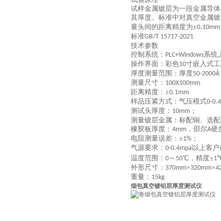
试样金属镀层为一段金属导体
其厚度。标准中对真空金属镀
量头间的距离精度为±
0.10mm
标准
GB/T 15717
-2021
技术参数
控制系统：
系统
PLC+Windows
操作界面：彩色
寸嵌入式工
10
厚度测量范围：厚度
50-2000Å
测量尺寸：
100X100mm
距离精度：
±
0.1mm
样品压紧方式：气压模式
0-0.
测试头厚度：
；
10mm
测量镀层金属：
标配
铜、
选配
橡胶板厚度：
，邵尔
硬
4
mm
A
电阻测量误差：
±
；
1%
气源要求：
以上客户
0-0.4mpa
温度范围：
～
℃，精度±
0
50
1
外形尺寸：
×
×
370mm
320mm
4
重量：
15
kg
烟包真空镀铝层厚度测试仪