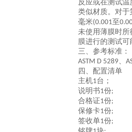
反应或在测试温
类似材质。对于
毫米
至
(0.001
0.0
未使用薄膜时所
膜进行的测试可
‌三、
参考标准：
、
ASTM D 5289
A
四、配置清单
主机
台；
1
说明书
份
1
;
合格证
份
1
;
保修卡
份
1
;
签收单
份
1
;
铭牌
块
1
;