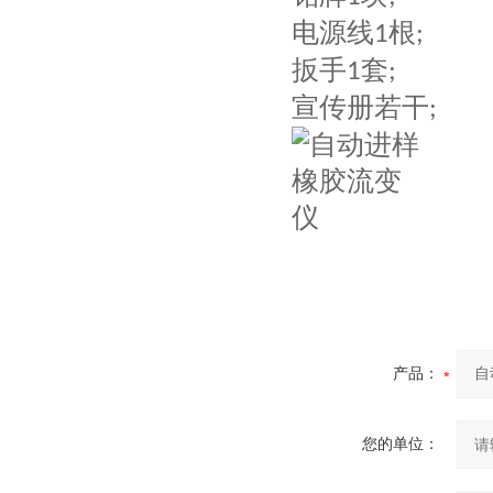
电源线
根
1
;
扳手
套
1
;
宣传册若干
;
产品：
您的单位：