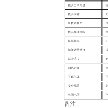
模具分离角度
模具间隙
≥
压模闭合力
±
模具摆动振幅
振荡频率
0
扭矩计量精度
试验温度
1
加热时间
工作气体
安全配置
电源电压
A
备注：