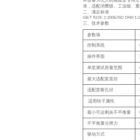
本设备为无人机螺旋桨专用立
准，适配消费级、工业级、
二、满足标准
GB/T 9239. 1-2006/ISO 1940-1:
三、技术参数
‌参数项‌
控制系统
操作界面
单桨测试质量范围
最大适配桨直径
适配桨毂孔径
适用转子属性
最小可达剩余不平衡量
不平衡量分辨力
驱动方式