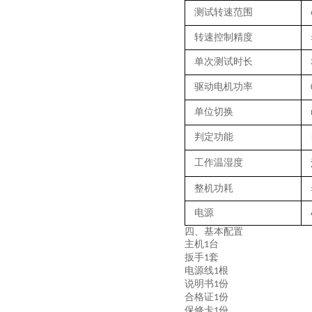
测试转速范围
转速控制精度
单次测试时长
驱动电机功率
单位切换
判定功能
工作温湿度
整机功耗
电源
四、基本配置
主机
台
1
扳手
套
1
电源线
根
1
说明书
份
1
合格证
份
1
保修卡
份
1