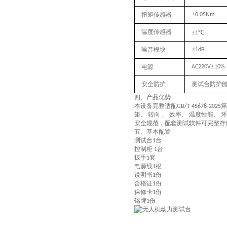
±
扭矩传感器
0.05Nm
温度传感器
±
℃
1
±
噪音模块
1dB
±
电源
AC220V
10%
安全防护
测试台防护
四、产品优势
本设备完整适配
第
GB/T 45678-2025
矩、 转向 、 效率、 温度性能
安全规范，配套测试软件可完整存
五、基本配置
测试台
台
1
控制柜
台
1
扳手
套
1
电源线
根
1
说明书
份
1
合格证
份
1
保修卡
份
1
铭牌
份
1