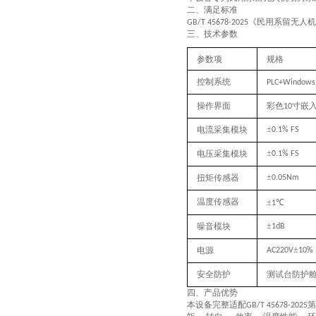
二、满足标准
《民用系留无人机
GB/T 45678-2025
三、技术参数
‌参数项‌
规格‌
控制系统
PLC+Windows
操作界面
彩色
寸嵌
10
±
电流采集模块
0.1% FS
±
电压采集模块
0.1% FS
±
扭矩传感器
0.05Nm
温度传感器
±
℃
1
±
噪音模块
1dB
±
电源
AC220V
10%
安全防护
测试台防护
四、产品优势
本设备完整适配
第
GB/T 45678-2025