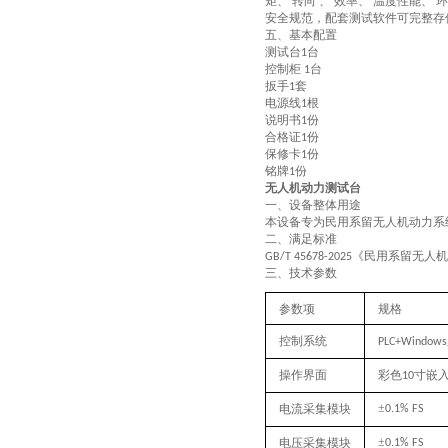
矩、 转向 、 效率、 温度性能
安全规范，配套测试软件可完整存
五、基本配置
测试台
台
1
控制柜
台
1
扳手
套
1
电源线
根
1
说明书
份
1
合格证
份
1
保修卡
份
1
铭牌
份
1
无人机动力测试台
一、
设备整体用途
本设备专为民用系留无人机
动力系
二、满足标准
《民用系留无人机
GB/T 45678-2025
三、技术参数
‌参数项‌
规格‌
控制系统
PLC+Windows
操作界面
彩色
寸嵌
10
±
电流采集模块
0.1% FS
±
电压采集模块
0.1% FS