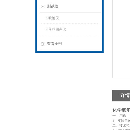
测试仪
吸附仪
落球回弹仪
查看全部
详情
化学氧
一、用途
：
）实验目
1
二、技术指