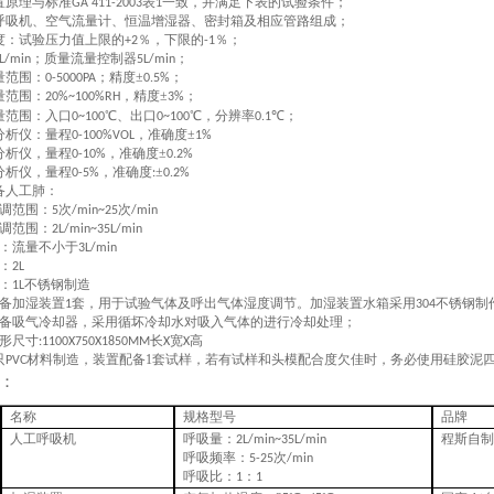
置原理与标准
表
一致，并满足下表的试验条件；
G
A
411-2003
1
呼吸机、空气流量计、恒温增湿器、密封箱及相应管路组成；
度：试验压力值上限的
％，下限的
％；
+2
-1
；质量流量控制器
；
L/min
5L/min
量范围：
；精度±
；
0-5000PA
0.5%
量范围：
，精度±
；
20%~100%
RH
3%
量范围：入口
℃、出口
℃，分辨率
℃；
0~100
0~100
0.1
分析仪
：
量程
，准确度±
0-
100
%VOL
1
%
分析仪
，量程
，
准确度±
0-10%
0.2%
分析仪，
量
程
，准确度
±
0-5%
:
0.
2
%
备人工肺：
调范围：
次
次
5
/min~
25
/min
调范围：
2L/min~
35
L/min
：流量不小于
3
L/min
：
2L
：
不锈钢制造
1L
备加湿装置
套，用于试验气体及呼出气体湿度调节。加湿装置水箱采用
不锈钢制
1
304
备吸气冷却器，采用循坏
冷却水
对吸入气体的进行冷却处理
；
形尺寸
长
宽
高
:1100X750X1850MM
X
X
只
材料制造，
装置配备
1
套试样，
若有试样和头模配合度欠佳时，务必使用硅胶泥
PVC
：
名称
规格型号
品牌
人工呼吸机
呼吸量：
程斯自制
2
L/
min~35L/min
呼吸频率：
次
5-25
/min
呼吸比：
：
1
1