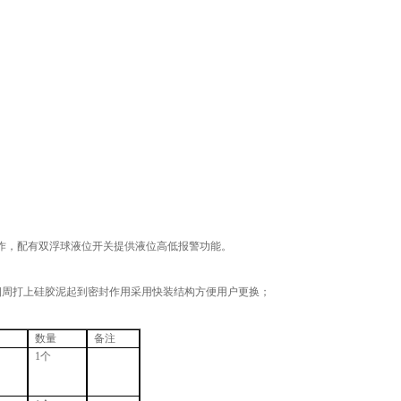
作，配有双浮球液位开关提供液位高低报警功能。
四周打上硅胶泥起到密封作用
采用快装结构方便用户更换
；
数量
备注
1个