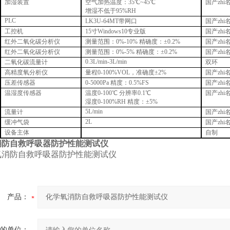
加湿装置
空气加热温度：
35
℃
~45
℃
国产zhi
增湿不低于
95%
RH
PLC
LK3U-64MT带网口
国产zhi
工控机
15
寸
W
indow
s10专业版
国产zhi
红外二氧化碳分析仪
测量范围：
0%-10%
精确度：
±0.2%
国产zhi
红外二氧化碳分析仪
测量范围：
0%-5%
精确度：
±0.
2
%
国产zhi
0.
3
L/min
-
3
L/min
二氧化碳流量计
双环
高精度氧分析仪
量程0-100%VOL，准确度±2%
国产zhi
压差传感器
0-5000Pa 精度：0.5%FS
国产zhi
温湿度传感器
温度0-100℃ 分辨率0.1℃
国产zhi
湿度0-100%RH 精度：±5%
5
L/
min
流量计
国产zhi
2L
缓冲气袋
国产zhi
设备主体
自制
消防自救呼吸器防护性能测试仪
产品：
的单位：