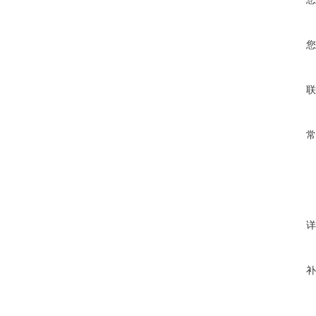
您
联
常
详
补