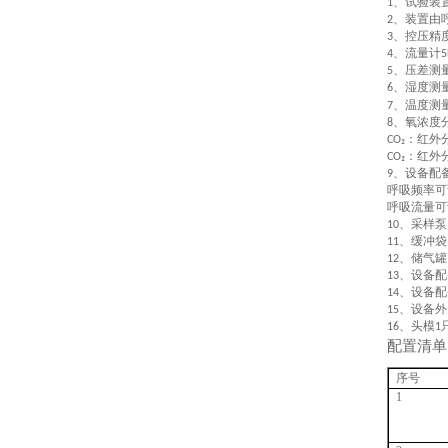
、试验装
1
、装置由
2
、控压精
3
、流量计
4
5
、压差测
5
、湿度测
6
、温度测
7
、氧浓度
8
：红外
CO₂
：
红外
CO
₂
、设备配
9
呼吸频率可
呼吸流量可
、采样泵
10
、
缓冲袋
1
1
、
储气罐
1
2
、设备配
1
3
、设备配
1
4
、设备外
15
、头模
16
1
配置清单
序号
1