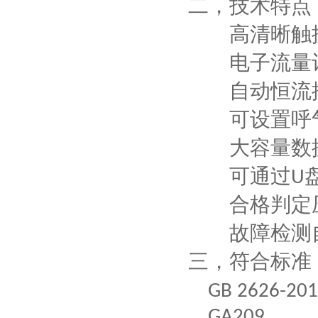
二，
技术特点
高清晰
触
电子流量计
自动恒流控
可设置呼气
大容量数据
可通过
U
合格判定压
故障检测自
三，
符合标准
GB 2626-20
1
GA209