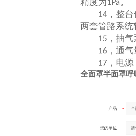
精度为
。
1Pa
，
整台
1
4
两套管路系统
，
抽气
1
5
，
通气
1
6
，
电源
1
7
全面罩半面罩呼
产品：
您的单位：