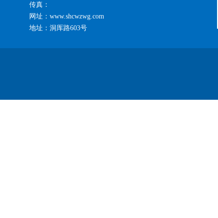
传真：
网址：www.shcwzwg.com
地址：洞厍路603号