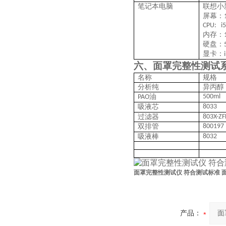
笔记本电脑
联想小
屏幕：
CPU: i5
内存：
硬盘：
显卡：
六、
面罩完整性测试
名称
规格
分析纯
异丙醇
油
500ml
PAO
吸液芯
8033
过滤器
803X-ZF
双排管
800197
吸液棒
8032
面罩完整性测试仪 符合测试标准
产品：