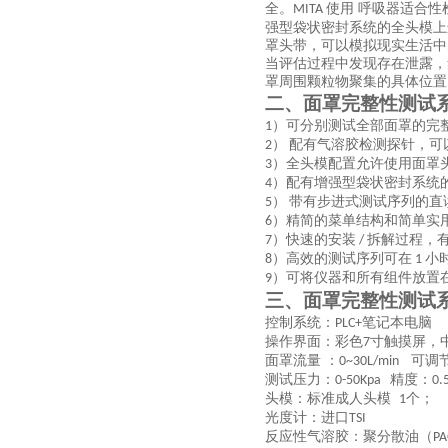
全。
使用 呼吸器适合
MITA
强型袋状密封系统的全头模上
罩头带，可以模拟现实生活中
当评估过程中发现存在泄露，
罩周围颗粒物聚集的具体位置
二、
面罩完整性测试
）可分别测试全部面罩的完
1
）
配有气溶胶检测探针，可
2
）全头模配置允许使用面罩
3
）配有增强型袋状密封系统
4
）
带有步进式测试序列的直
5
）精简的菜单结构和简单实
6
）快速的安装
拆解过程，
7
/
）高效的测试序列可在
小
8
1
）可将仪器和所有组件放置
9
三、
面罩完整性测试
控制系统：
笔记本电脑
PLC+
操作界面：彩色
寸触摸屏，
7
面罩流量 ：
可调
0~30L/min
测试压力：
精度：
0-50Kpa
0.
头模：标准成人头模
个
；
1
光度计：进口
TSI
反应性气溶胶：聚分散油（
P