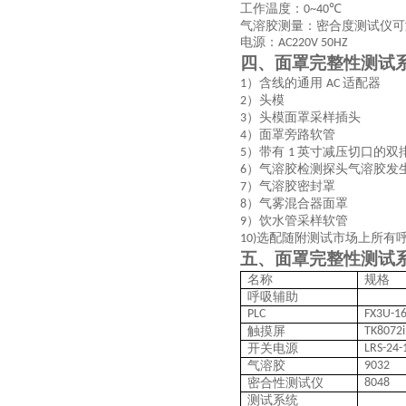
工作温度：
℃
0~40
气溶胶测量：密合度测试仪可
电源：
AC220V 50HZ
四、
面罩完整性测试
）含线的通用
适配器
1
AC
）头模
2
）头模面罩采样插头
3
）面罩旁路软管
4
）带有
英寸减压切口的双
5
1
）气溶胶检测探头气溶胶发
6
）气溶胶密封罩
7
）气雾混合器面罩
8
）饮水管采样软管
9
选配随附测试市场上所有
10)
五、
面罩完整性测试
名称
规格
呼吸辅助
PLC
FX3U-1
触摸屏
TK8072i
开关电源
LRS-24-
气溶胶
9032
密合性测试仪
8048
测试系统