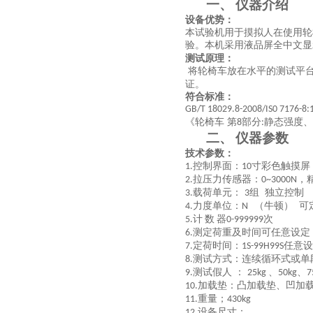
仪器介绍
一、
设备优势：
本试验机用于摸拟人在使用轮
验。本机采用液品屏全中文显
测试原理：
将轮椅车放在水平的测试平
证。
符合标准：
GB/T 18029.8-2008/IS0 7176-8:
《轮椅车 第
部分
静态强度
8
:
仪器参数
二、
技术参数：
控制界面：
寸彩色触摸屏
1.
10
拉压力传感器：
，
2.
0~
3000N
载荷单元：
组 独立控制
3.
3
力度单位：
（牛顿） 可
4.
N
计
数
器
次
5.
0-999999
测定荷重及时间可任意设定
6.
定荷时间：
任意设
7.
1S-99H99S
测试方式：连续循环式或单
8.
测试假人 ：
、
、
9
.
25kg
50kg
7
加载垫：凸加载垫、凹加载
10
.
重量；
11
.
430kg
设备尺寸：
1
2
.