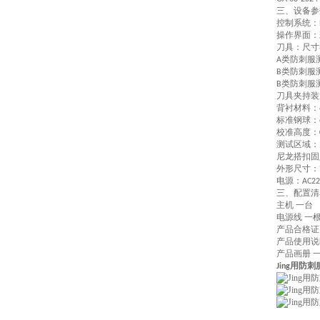
三、设备参
控制系统：
操作界面：
刀具：尺寸
类防刺服
A
类防刺服
B
类防刺服
B
刀具夹持装
背衬材料：
标准钢球：
校准高度：
测试区域：
尼龙搭扣固
外形尺寸：
电源：
AC2
三、配置清
主机
一台
电源线
一
产品合格证
产品使用说
产品画册
Jing用防