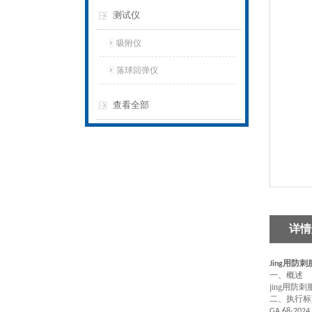
测试仪
吸附仪
落球回弹仪
查看全部
详情
Jing用防
一、
概述
jing用
二、执行标
GA 68-20
24