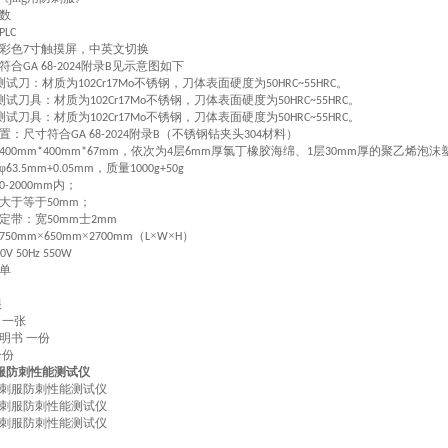
数
PLC
彩色
寸触摸屏，中英文切换
7
符合
附录
见示意图如下
GA 68-20
24
B
测试刀：材质为
不锈钢
，
刀体表面硬度为
。
102Cr17Mo
50HRC~55HRC
测试刀具：材质为
不锈钢
，
刀体表面硬度为
。
102Cr17Mo
50HRC~55HRC
测试刀具：材质为
不锈钢
，
刀体表面硬度为
。
102Cr17Mo
50HRC~55HRC
置：尺寸符合
附录
（不锈钢钻夹头
材料）
GA 68-20
24
B
304
，依次为
层
厚氯丁橡胶海绵、
层
厚的聚乙烯泡沫
4
00mm*400mm*67mm
4
6mm
1
30mm
φ
，质量
63.5mm+0.05mm
1000g+50g
内；
0-20
00
mm
大于等于
；
50mm
定带：宽
士
50mm
2mm
×
×
（
×
×
）
750mm
650mm
2700mm
L
W
H
20V
50Hz
550W
单
根
一张
明书
一份
一份
刺服防刺性能测试仪