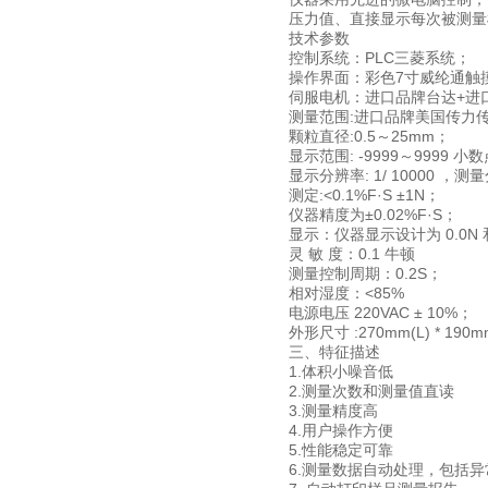
压力值、直接显示每次被测量
技术参数
控制系统：
PLC三菱系统；
操作界面：彩色
7寸威纶通触
伺服电机：进口品牌台达
+进
测量范围
:
进口品牌美国传力
颗粒直径
:0.5～25mm；
显示范围
: -9999～9999
显示分辨率
: 1/ 10000 ，
测定
:<0.1%F·S ±1N；
仪器精度为
±0.02%F·S；
显示：仪器显示设计为
0.0N
灵
敏
度：
0.1 牛顿
测量控制周期：
0.2S；
相对湿度：
<85%
电源电压
220VAC ± 10%；
外形尺寸
:270mm(L) * 190m
三、特征描述
1.体积小噪音低
2.测量次数和测量值直读
3.测量精度高
4.用户操作方便
5.性能稳定可靠
6.测量数据自动处理，包括