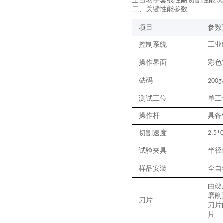
全自动手套线性耐切割性能试
二
、关键性能参数
项目
参数
控制系统
工业
操作界面
彩色
砝码
200g
测试工位
单工
操作杆
具备
切割速度
2.5±0
试验夹具
半径
样品安装
全自
由硬
磨削
刀片
刀片
片