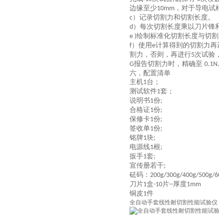
边缘至少
，对于导电试
10mm
）记录切割力和切割长度。
c
）每次切割长度乘以刀片锋
d
绘制标准化切割长度与切割
e )
）使用
计算得到的切割力再
f
e
割力，否则，再进行
次试验
5
报告切割力时，精确至
G
0.1N
六，配置清单
主机
台；
1
测试软件
套；
1
说明书
份
1
;
合格证
份
1
;
保修卡
份
1
;
签收单
份
1
;
铭牌
块
1
;
电源线
根
1
;
扳手
套
1
;
宣传册若干
;
砝码：
200g/300g/400g/500g/6
刀片
盒
片
厚度
1
-10
--
1mm
铜皮
件
1
全自动
手套线性耐切割性能试验仪