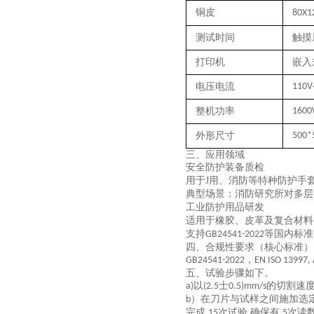
铜皮
80X1
测试时间
触摸
打印机
嵌入
电压电流
110V
整机功率
160
外形尺寸
500*
三、
应用领域
安全防护装备质检
用于J用、消防等特种防护手
典型场景：消防研究所对多层
工业防护用品研发
适用于橡胶、皮革及复合材料
支持
等国内标准
GB24541-2022
四、
合规性要求（核心标准）
，
GB24541-2022
EN ISO 13997,
五、试验步骤如下。
以
士
的切割速
a)
(2.5
0.5)mm/s
）在刀片与试样之间施加选
b
完成
次试验
确保有
次读
15
,
5