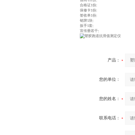
说明书
份
1
;
合格证
份
1
;
保修卡
份
1
;
签收单
份
1
;
铭牌
块
1
;
扳手
套
1
;
宣传册若干
;
产品：
您的单位：
您的姓名：
联系电话：