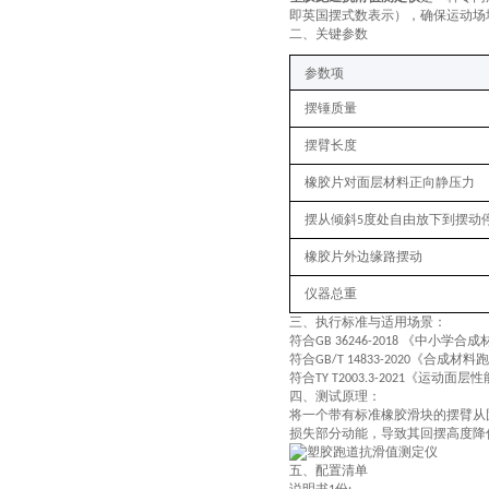
即英国摆式数表示），确保运动场
二、关键
参数
‌参数项‌
摆锤质量
摆臂长度
橡胶片对面层材料正向静压力
摆从倾斜
度处自由放下到摆动
5
橡胶片外边缘路摆动
仪器总重
三、
执行
标准与适用场景
：
符合
《中小学合成
GB 36246-2018
符合
《合成材料跑
GB/T 14833-2020
符合
《运动面层性
TY T2003.3-2021
四、
测试原理：
将一个带有标准橡胶滑块的摆臂从
损失部分动能，导致其回摆高度降
五、配置清单