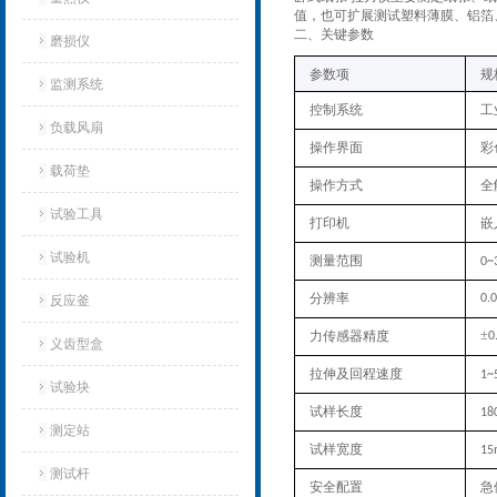
值，也可扩展测试塑料薄膜、铝箔
‌二、关键参数
磨损仪
‌参数项‌
规
监测系统
控制系统
工
负载风扇
操作界面
彩
载荷垫
操作方式
全
试验工具
打印机
嵌
试验机‌
测量范围
0~
分辨
率
0.
反应釜
±
力传感器精度
0
义齿型盒
拉伸及回程速度
1~
试验块
试样长度
18
测定站‌
试样宽度
15
测试杆
安全配置
急