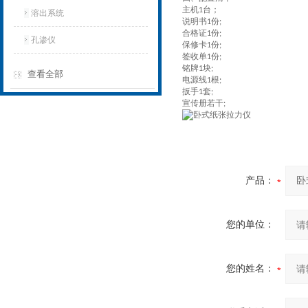
主机
台；
1
溶出系统
说明书
份
1
;
合格证
份
1
;
孔渗仪
保修卡
份
1
;
签收单
份
1
;
铭牌
块
1
;
查看全部
电源线
根
1
;
扳手
套
1
;
宣传册若干
;
产品：
您的单位：
您的姓名：