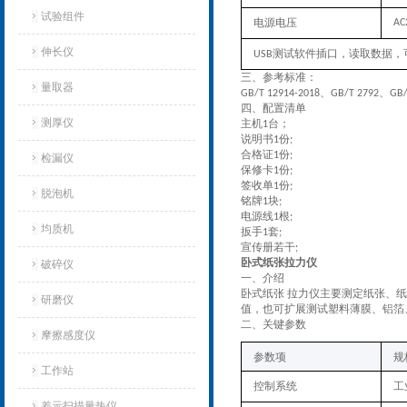
试验组件
电源电压
AC
伸长仪
测试软件插口，读取数据，
USB
三、
参考标准：
量取器
、
、
GB/T 12914-2018
GB/T 2792
GB/
四、配置清单
测厚仪
主机
台；
1
说明书
份
1
;
合格证
份
1
;
检漏仪
保修卡
份
1
;
签收单
份
1
;
脱泡机
铭牌
块
1
;
电源线
根
1
;
均质机
扳手
套
1
;
宣传册若干
;
卧式纸张拉力仪
破碎仪
‌一、
介绍
卧式纸张 拉力仪主要测定纸张、
研磨仪
值，也可扩展测试塑料薄膜、铝箔
‌二、关键参数
摩擦感度仪
‌参数项‌
规
工作站
控制系统
工
差示扫描量热仪