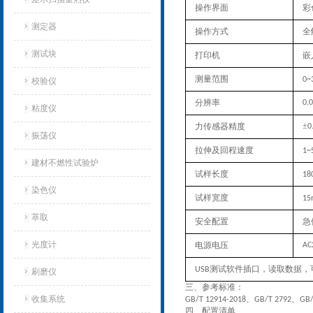
操作界面
彩
测定器
操作方式
全
测试块
打印机
嵌
测量范围
0~
校验仪
分辨
率
0.
粘度仪
±
力传感器精度
0
振荡仪
拉伸及回程速度
1~
建材不燃性试验炉
试样长度
18
染色仪
试样宽度
15
萃取
安全配置
急
光度计
电源电压
AC
测试软件插口，读取数据，
USB
刷磨仪
三、
参考标准：
收集系统
、
、
GB/T 12914-2018
GB/T 2792
GB/
四、配置清单