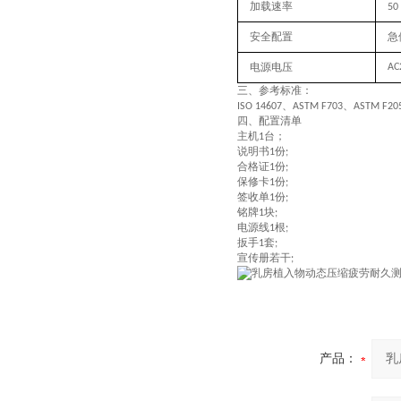
加载速率
50
安全配置
急
电源电压
AC
三、
参考标准：
、
、
ISO 14607
ASTM F703
ASTM F20
四、配置清单
主机
台；
1
说明书
份
1
;
合格证
份
1
;
保修卡
份
1
;
签收单
份
1
;
铭牌
块
1
;
电源线
根
1
;
扳手
套
1
;
宣传册若干
;
产品：