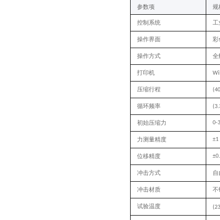
‌参数项‌
规
控制系统
工
操作界面
彩
操作方式
全
打印机
Wi
压缩行程
(4
循环频率
(3
初始压缩力
0-
力测量精度
±1
位移精度
±0.
冲击方式
自
冲击材质
不
试验温度
(2