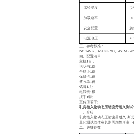
试验温度
(2
加载速率
50
安全配置
急
电源电压
AC
三、
参考标准：
、
、
ISO 14607
ASTM F703
ASTM F20
四、配置清单
主机
台；
1
说明书
份
1
;
合格证
份
1
;
保修卡
份
1
;
签收单
份
1
;
铭牌
块
1
;
电源线
根
1
;
扳手
套
1
;
宣传册若干
;
乳房植入物动态压缩疲劳耐久测试
‌一、
介绍
乳房植入物动态压缩疲劳耐久 测
量化测试假体在长期周期性形变下
‌二、关键参数