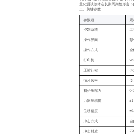
量化测试假体在长期周期性形变下
‌二、关键参数
‌参数项‌
规
控制系统
工
操作界面
彩
操作方式
全
打印机
Wi
压缩行程
(4
循环频率
(3
初始压缩力
0-
力测量精度
±1
位移精度
±0.
冲击方式
自
冲击材质
不