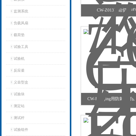
CW-Z013牙钻切削
监测系统
负载风扇
载荷垫
试验工具
试验机‌
反应釜
义齿型盒
试验块
CW-F940jing用防刺服
测定站‌
测试杆
试验组件