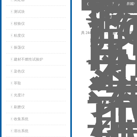
CW-F935汽车玻璃水喷
测试块
校验仪
共 2446 条记录，当前 25 / 164 页
粘度仪
振荡仪
建材不燃性试验炉
染色仪
萃取
光度计
刷磨仪
收集系统
溶出系统