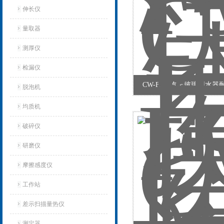
伸长仪
量取器
测厚仪
检漏仪
CW-F939汽车玻璃刮水
脱泡机
均质机
破碎仪
研磨仪
摩擦感度仪
工作站
差示扫描量热仪
测定器