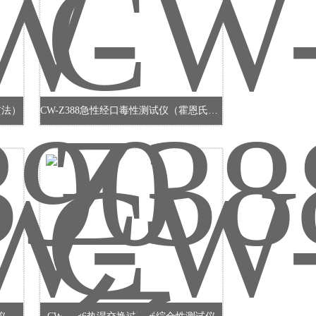
贯法）
CW-Z388急性经口毒性测试仪（霍恩氏法）