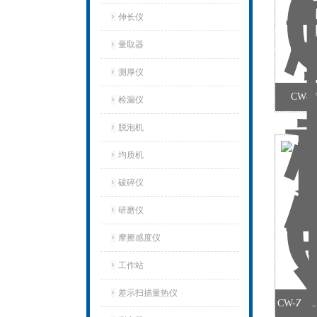
伸长仪
量取器
测厚仪
CW-
检漏仪
脱泡机
均质机
破碎仪
研磨仪
摩擦感度仪
工作站
差示扫描量热仪
CW-Z