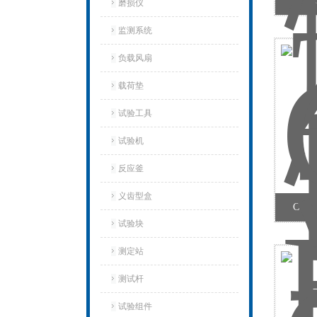
C
磨损仪
监测系统
负载风扇
载荷垫
试验工具
试验机‌
反应釜
义齿型盒
CW
试验块
测定站‌
测试杆
试验组件