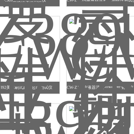
W-Z389亚慢性毒性试验仪
-F892美标刷式起毛起球测试仪