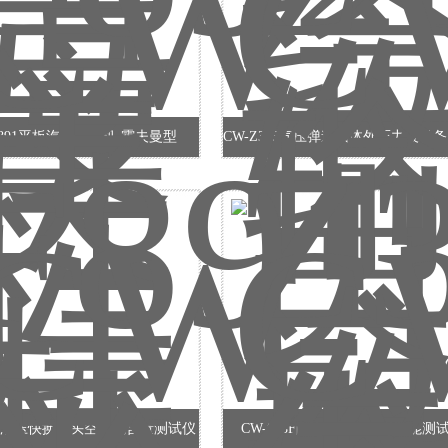
F891平板汽蒸压烫机-霍夫曼型
059液压快换接头空气包含量测试仪
CW-018F防水膜静水耐压性能测