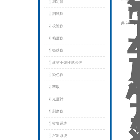
测定器
测试块
共 2448 条
校验仪
粘度仪
振荡仪
建材不燃性试验炉
染色仪
萃取
光度计
刷磨仪
收集系统
溶出系统