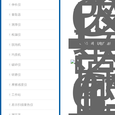
伸长仪
量取器
测厚仪
检漏仪
CW-576电线电缆曲绕
脱泡机
均质机
破碎仪
研磨仪
摩擦感度仪
工作站
差示扫描量热仪
测定器