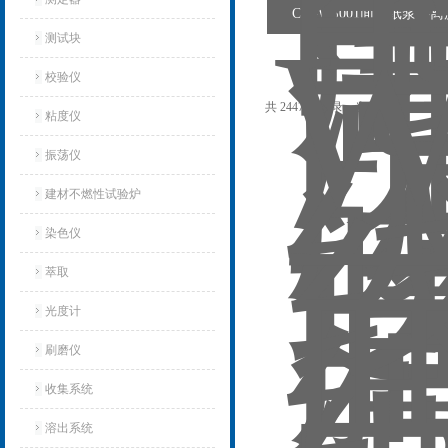
CW-WS001面式纸浆游
测试块
校验仪
共 2447 条记录，当前 56 / 164 页
粘度仪
振荡仪
建材不燃性试验炉
染色仪
萃取
光度计
刷磨仪
收集系统
溶出系统