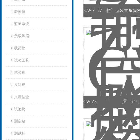
CW-Z327胸腔引流装置系
磨损仪
监测系统
负载风扇
载荷垫
试验工具
试验机‌
反应釜
义齿型盒
试验块
测定站‌
测试杆