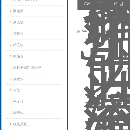
CW-JF002洁净服颗粒物
测定器
测试块
共 2448 条记录，当前 65 / 164 页
校验仪
粘度仪
振荡仪
建材不燃性试验炉
染色仪
萃取
光度计
刷磨仪
收集系统