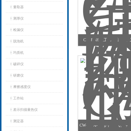
量取器
测厚仪
检漏仪
CW-F869土工布垂直渗
脱泡机
均质机
破碎仪
研磨仪
摩擦感度仪
工作站
差示扫描量热仪
测定器
CW-507A-4防护面罩气密性