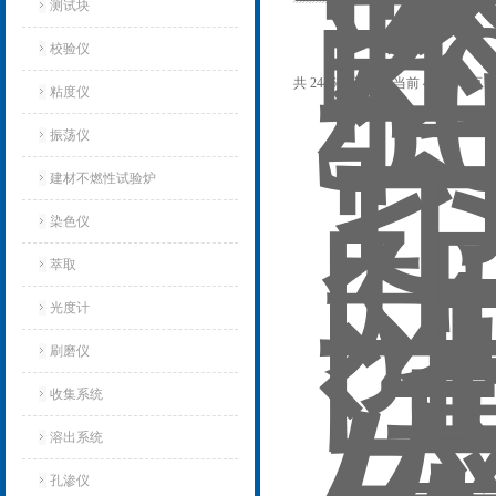
测试块
校验仪
共 2446 条记录，当前 41 / 164 页
粘度仪
振荡仪
建材不燃性试验炉
染色仪
萃取
光度计
刷磨仪
收集系统
溶出系统
孔渗仪