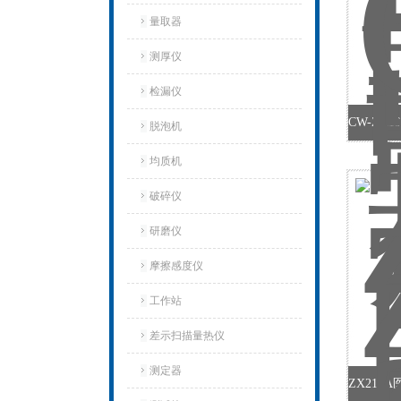
量取器
测厚仪
检漏仪
脱泡机
均质机
破碎仪
研磨仪
摩擦感度仪
工作站
差示扫描量热仪
测定器