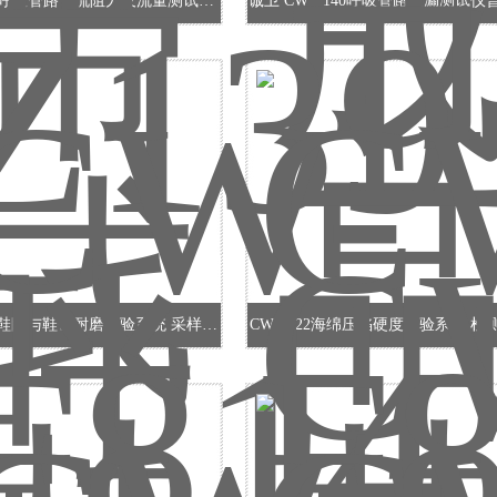
CW-Z139呼吸管路气流阻力及流量测试仪（普通款）
诚卫 CW-Z140呼吸管路泄漏测试仪
CW-F814鞋眼与鞋带耐磨试验系统 采样快速稳定
CW-F822海绵压陷硬度试验系统 检