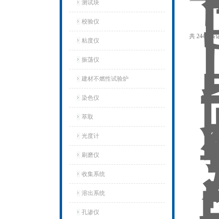
测试块
校验仪
共 2447 条
粘度仪
振荡仪
建材不燃性试验炉
染色仪
萃取
光度计
刷磨仪
收集系统
溶出系统
孔渗仪