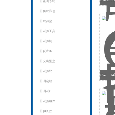
监测系统
负载风扇
载荷垫
试验工具
试验机‌
反应釜
义齿型盒
试验块
测定站‌
测试杆
试验组件
伸长仪