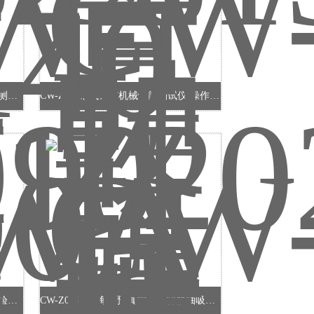
CW-2510防护平板热流计法导热系数测试仪 技术参数
CW-Z202带线锚钉机械性能测试仪 操作简单
CW-WS005冲水装置水击（水锤）试验系统 产品参数
CW-Z055-5高海拔预真空采集容器抽吸体积试验仪