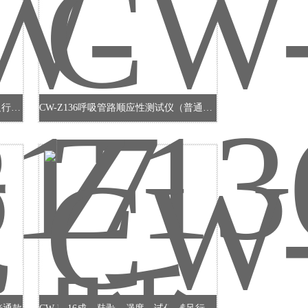
CW-F817成品鞋底耐折试验系统 满足行业标准
CW-Z136呼吸管路顺应性测试仪（普通款）